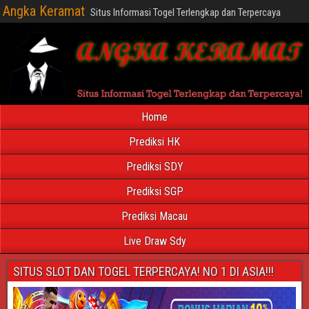
Angka Keramat
Situs Informasi Togel Terlengkap dan Terpercaya
Home
Prediksi HK
Prediksi SDY
Prediksi SGP
Prediksi Macau
Live Draw Sdy
SITUS SLOT DAN TOGEL TERPERCAYA! NO 1 DI ASIA!!!