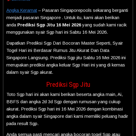
Angka Keramat
– Pasaran Singaporepools sekarang berganti
menjadi pasaran Singapore . Untuk itu, kami akan berikan
anda
Prediksi Sgp Jitu 16 Mei 2026
yang sudah kami racik
menggunakan syair Sgp hari ini Sabtu 16 Mei 2026.
Dapatkan Prediksi Sgp Dari Bocoran Master Seperti, Syair
Togel Hari ini Berdasar Rumus Jitu Akurat Dan Data
Singapore Langsung. Prediksi Sgp jitu Sabtu 16 Mei 2026 ini
merupakan prediksi angka keluar Sgp Hari ini yang di kemas
dalam syair Sgp akurat.
Prediksi Sgp Jitu
Toto Sgp hari ini akan kami berikan beserta angka main, Ai,
BBFS dan angka 2d 3d Sgp dengan rumusan yang cukup
akurat. Prediksi Sgp hari ini 16 Mei 2026 dengan kombinasi
angka dalam syair Singapore dari kami memiliki peluang hadir
pada result Sgp.
Anda semua pasti mencari angka bocoran togel Sgp atau