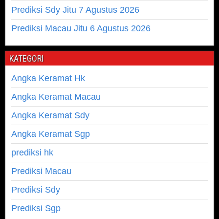
Prediksi Sdy Jitu 7 Agustus 2026
Prediksi Macau Jitu 6 Agustus 2026
KATEGORI
Angka Keramat Hk
Angka Keramat Macau
Angka Keramat Sdy
Angka Keramat Sgp
prediksi hk
Prediksi Macau
Prediksi Sdy
Prediksi Sgp