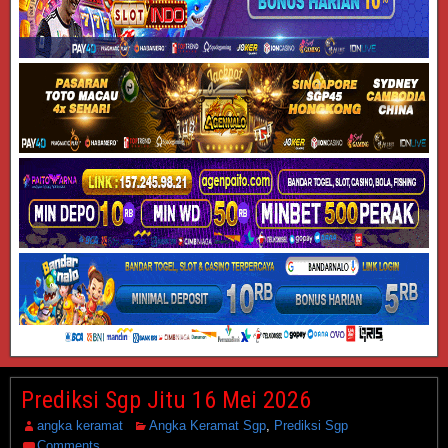
Prediksi Sgp Jitu 16 Mei 2026
angka keramat
Angka Keramat Sgp
,
Prediksi Sgp
Comments