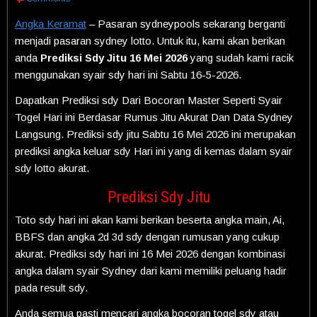
Angka Keramat
– Pasaran sydneypools sekarang berganti
menjadi pasaran sydney lotto. Untuk itu, kami akan berikan
anda
Prediksi Sdy Jitu 16 Mei 2026
yang sudah kami racik
menggunakan syair sdy hari ini Sabtu 16-5-2026.
Dapatkan Prediksi sdy Dari Bocoran Master Seperti Syair
Togel Hari ini Berdasar Rumus Jitu Akurat Dan Data Sydney
Langsung. Prediksi sdy jitu Sabtu 16 Mei 2026 ini merupakan
prediksi angka keluar sdy Hari ini yang di kemas dalam syair
sdy lotto akurat.
Prediksi Sdy Jitu
Toto sdy hari ini akan kami berikan beserta angka main, Ai,
BBFS dan angka 2d 3d sdy dengan rumusan yang cukup
akurat. Prediksi sdy hari ini 16 Mei 2026 dengan kombinasi
angka dalam syair Sydney dari kami memiliki peluang hadir
pada result sdy.
Anda semua pasti mencari angka bocoran togel sdy atau