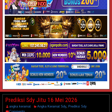
Prediksi Sdy Jitu 16 Mei 2026
angka keramat
Angka Keramat Sdy
,
Prediksi Sdy
Comments