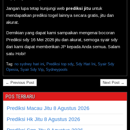
Jangan lupa tetap kunjungi web
prediksi jitu
untuk
mendapatkan prediksi togel lainnya secara gratis, jitu dan
akurat.
Demikian yang dapat kami sampaikan mengenai bocoran
Prediksi sdy 16 Mei 2026 jitu dan akurat, semoga syair sdy
dari kami dapat memberikan JP kepada Anda semua. Salam
satu Hobi!
Tag:
no sydney hari ini
,
Prediksi top sdy
,
Sdy Hari Ini
,
Syair Sdy
Opesia
,
Syair Sdy Vip
,
Sydneypools
← Previous Post
Next Post →
POS TERBARU
Prediksi Macau Jitu 8 Agustus 2026
Prediksi Hk Jitu 8 Agustus 2026