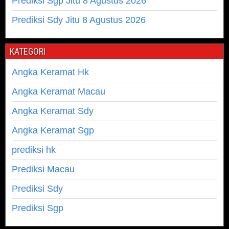
Prediksi Sgp Jitu 8 Agustus 2026
Prediksi Sdy Jitu 8 Agustus 2026
KATEGORI
Angka Keramat Hk
Angka Keramat Macau
Angka Keramat Sdy
Angka Keramat Sgp
prediksi hk
Prediksi Macau
Prediksi Sdy
Prediksi Sgp