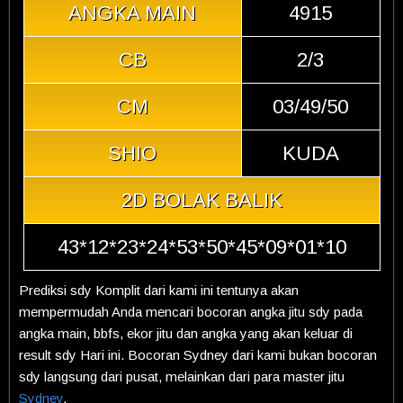
ANGKA MAIN
4915
CB
2/3
CM
03/49/50
SHIO
KUDA
2D BOLAK BALIK
43*12*23*24*53*50*45*09*01*10
Prediksi sdy Komplit dari kami ini tentunya akan
mempermudah Anda mencari bocoran angka jitu sdy pada
angka main, bbfs, ekor jitu dan angka yang akan keluar di
result sdy Hari ini. Bocoran Sydney dari kami bukan bocoran
sdy langsung dari pusat, melainkan dari para master jitu
Sydney
.