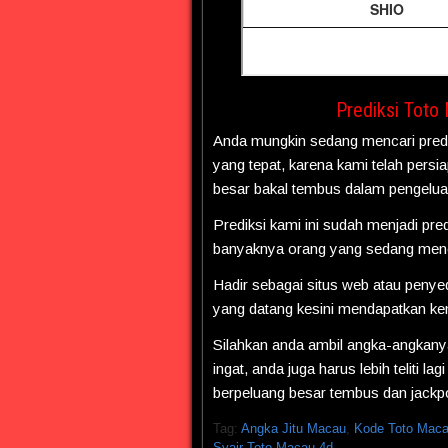
Prediksi Toto
Anda mungkin sedang mencari predik
yang tepat, karena kami telah pers
besar bakal tembus dalam pengelua
Prediksi kami ini sudah menjadi predik
banyaknya orang yang sedang menca
Hadir sebagai situs web atau penyed
yang datang kesini mendapatkan k
Silahkan anda ambil angka-angkanya
ingat, anda juga harus lebih teliti 
berpeluang besar tembus dan jackp
Tag:
Angka Jitu Macau
,
Kode Toto Mac
Syair Toto Macau 4d