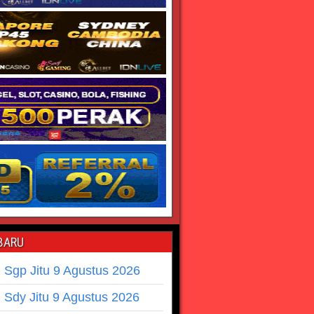
BARU
i Sgp Jitu 9 Agustus 2026
i Sdy Jitu 9 Agustus 2026