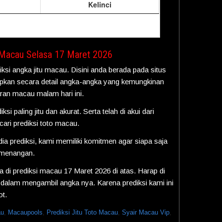
 Macau Selasa 17 Maret 2026
si angka jitu macau. Disini anda berada pada situs
iapkan secara detail angka-angka yang kemungkinan
ran macau malam hari ini.
si paling jitu dan akurat. Serta telah di akui dari
ri prediksi toto macau.
ia prediksi, kami memiliki komitmen agar siapa saja
emenangan.
 di prediksi macau 17 Maret 2026 di atas. Harap di
lagi dalam mengambil angka nya. Karena prediksi kami ini
ot.
au
,
Macaupools
,
Prediksi Jitu Toto Macau
,
Syair Macau Vip
,