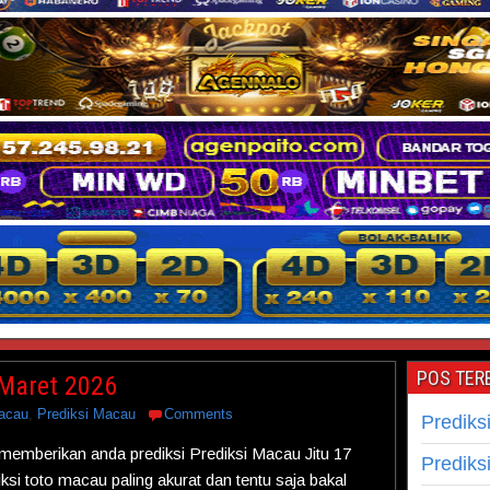
POS TER
 Maret 2026
acau
,
Prediksi Macau
Comments
Prediks
 memberikan anda prediksi Prediksi Macau Jitu 17
Prediks
si toto macau paling akurat dan tentu saja bakal