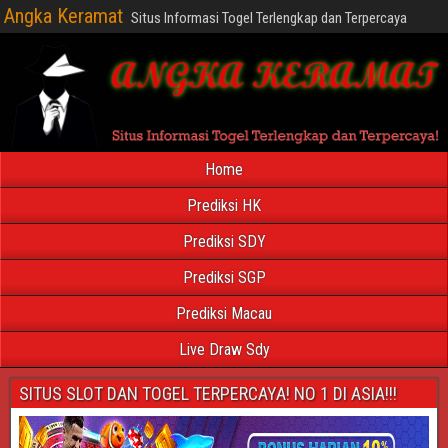
Angka Keramat
Situs Informasi Togel Terlengkap dan Terpercaya
Home
Prediksi HK
Prediksi SDY
Prediksi SGP
Prediksi Macau
Live Draw Sdy
SITUS SLOT DAN TOGEL TERPERCAYA! NO 1 DI ASIA!!!