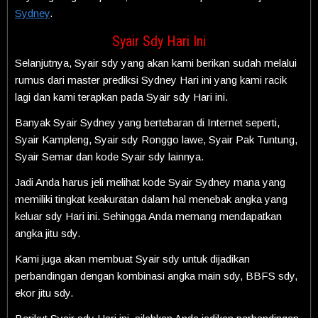
Sydney
.
Syair Sdy Hari Ini
Selanjutnya, Syair sdy yang akan kami berikan sudah melalui
rumus dari master prediksi Sydney Hari ini yang kami racik
lagi dan kami terapkan pada Syair sdy Hari ini.
Banyak Syair Sydney yang bertebaran di Internet seperti,
Syair Kampleng, Syair sdy Ronggo lawe, Syair Pak Tuntung,
Syair Semar dan kode Syair sdy lainnya.
Jadi Anda harus jeli melihat kode Syair Sydney mana yang
memiliki tingkat keakuratan dalam hal menebak angka yang
keluar sdy Hari ini. Sehingga Anda memang mendapatkan
angka jitu sdy.
Kami juga akan membuat Syair sdy untuk dijadikan
perbandingan dengan kombinasi angka main sdy, BBFS sdy,
ekor jitu sdy.