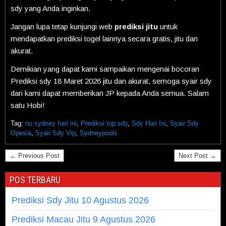
sdy yang Anda inginkan.
Jangan lupa tetap kunjungi web
prediksi jitu
untuk
mendapatkan prediksi togel lainnya secara gratis, jitu dan
akurat.
Demikian yang dapat kami sampaikan mengenai bocoran
Prediksi sdy 18 Maret 2026 jitu dan akurat, semoga syair sdy
dari kami dapat memberikan JP kepada Anda semua. Salam
satu Hobi!
Tag:
no sydney hari ini
,
Prediksi top sdy
,
Sdy Hari Ini
,
Syair Sdy
Opesia
,
Syair Sdy Vip
,
Sydneypools
← Previous Post
Next Post →
POS TERBARU
Prediksi Sdy Jitu 10 Agustus 2026
Prediksi Macau Jitu 9 Agustus 2026