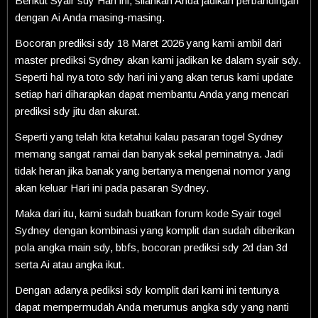
Berikut Syair sdy Hari ini, silahkan Anda jadikan perbandingan
dengan Ai Anda masing-masing.
Bocoran prediksi sdy 18 Maret 2026 yang kami ambil dari
master prediksi Sydney akan kami jadikan ke dalam syair sdy.
Seperti hal nya toto sdy hari ini yang akan terus kami update
setiap hari diharapkan dapat membantu Anda yang mencari
prediksi sdy jitu dan akurat.
Seperti yang telah kita ketahui kalau pasaran togel Sydney
memang sangat ramai dan banyak sekal peminatnya. Jadi
tidak heran jika banak yang bertanya mengenai nomor yang
akan keluar Hari ini pada pasaran Sydney.
Maka dari itu, kami sudah buatkan forum kode Syair togel
Sydney dengan kombinasi yang komplit dan sudah diberikan
pola angka main sdy, bbfs, bocoran prediksi sdy 2d dan 3d
serta Ai atau angka ikut.
Dengan adanya pediksi sdy komplit dari kami ini tentunya
dapat mempermudah Anda merumus angka sdy yang nanti