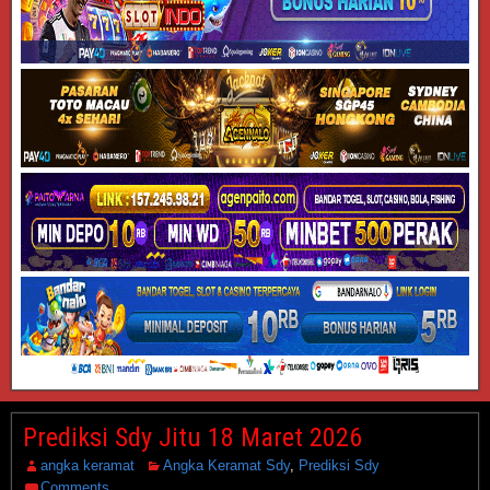
Prediksi Sdy Jitu 18 Maret 2026
angka keramat
Angka Keramat Sdy
,
Prediksi Sdy
Comments