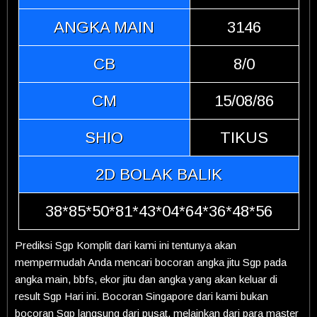
ANGKA MAIN
3146
CB
8/0
CM
15/08/86
SHIO
TIKUS
2D BOLAK BALIK
38*85*50*81*43*04*64*36*48*56
Prediksi Sgp Komplit dari kami ini tentunya akan
mempermudah Anda mencari bocoran angka jitu Sgp pada
angka main, bbfs, ekor jitu dan angka yang akan keluar di
result Sgp Hari ini. Bocoran Singapore dari kami bukan
bocoran Sgp langsung dari pusat, melainkan dari para master