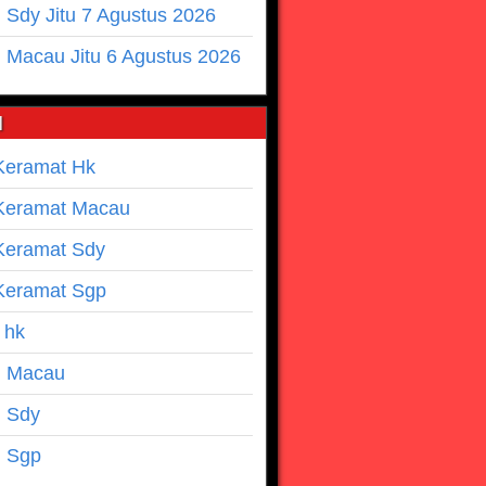
i Sdy Jitu 7 Agustus 2026
i Macau Jitu 6 Agustus 2026
I
Keramat Hk
Keramat Macau
Keramat Sdy
Keramat Sgp
 hk
i Macau
i Sdy
i Sgp