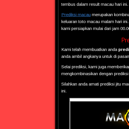
tembus dalam result macau hari ini.
Prediksi macau
merupakan kombinas
keluaran toto macau malam hari ini
kami persiapkan mulai dari jam 00.
Pre
Kami telah membuatkan anda
pred
anda ambil angkanya untuk di pasa
Selai prediksi, kami juga memberik
mengkombinasikan dengan prediksi
Silahkan anda amati prediksi jitu m
ini.