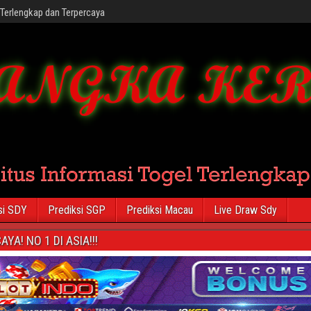
 Terlengkap dan Terpercaya
si SDY
Prediksi SGP
Prediksi Macau
Live Draw Sdy
A! NO 1 DI ASIA!!!