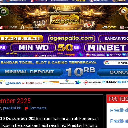
POS TER
sember 2025
k
,
prediksi hk
Comments
Prediks
u 19 Desember 2025
malam hari ini adalah kombinasi
Prediks
disusun berdasarkan hasil result hk. Prediksi hk lotto