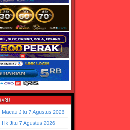
BARU
i Macau Jitu 7 Agustus 2026
i Hk Jitu 7 Agustus 2026