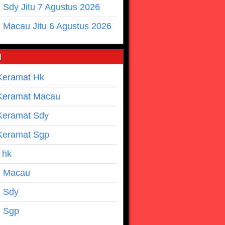
i Sdy Jitu 7 Agustus 2026
i Macau Jitu 6 Agustus 2026
I
Keramat Hk
Keramat Macau
Keramat Sdy
Keramat Sgp
 hk
i Macau
i Sdy
i Sgp