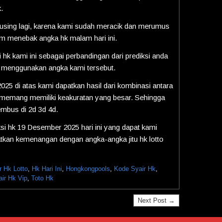
.
pusing lagi, karena kami sudah meracik dan merumus
am menebak angka hk malam hari ini.
 hk kami ini sebagai perbandingan dari prediksi anda
 menggunakan angka kami tersebut.
2025 di atas kami dapatkan hasil dari kombinasi antara
ng memang memiliki keakuratan yang besar. Sehingga
embus di 2d 3d 4d.
i hk 19 Desember 2025 hari ini yang dapat kami
an kemenangan dengan angka-angka jitu hk lotto
r Hk Lotto
,
Hk Hari Ini
,
Hongkongpools
,
Kode Syair Hk
,
air Hk Vip
,
Toto Hk
Next Post →