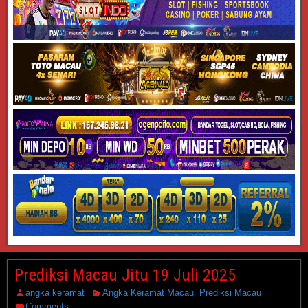
Prediksi Macau Jitu 19 Juli 2025
angka keramat
Angka Keramat Macau
,
Prediksi Macau
Comments