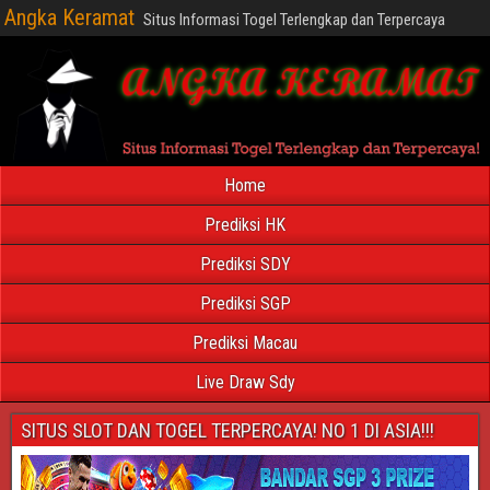
Angka Keramat
Situs Informasi Togel Terlengkap dan Terpercaya
Home
Prediksi HK
Prediksi SDY
Prediksi SGP
Prediksi Macau
Live Draw Sdy
SITUS SLOT DAN TOGEL TERPERCAYA! NO 1 DI ASIA!!!