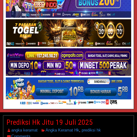
Prediksi Hk Jitu 19 Juli 2025
angka keramat
Angka Keramat Hk
,
prediksi hk
Comments