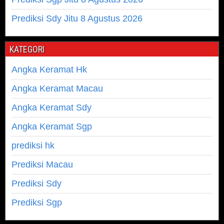
Prediksi Sdy Jitu 8 Agustus 2026
KATEGORI
Angka Keramat Hk
Angka Keramat Macau
Angka Keramat Sdy
Angka Keramat Sgp
prediksi hk
Prediksi Macau
Prediksi Sdy
Prediksi Sgp