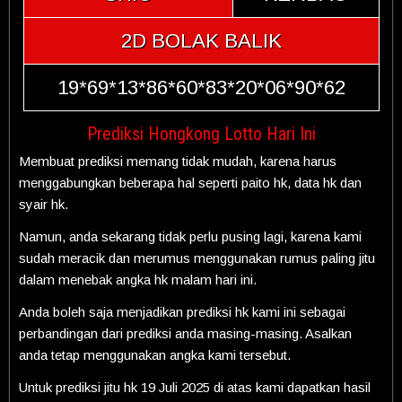
2D BOLAK BALIK
19*69*13*86*60*83*20*06*90*62
Prediksi Hongkong Lotto Hari Ini
Membuat prediksi memang tidak mudah, karena harus
menggabungkan beberapa hal seperti paito hk, data hk dan
syair hk.
Namun, anda sekarang tidak perlu pusing lagi, karena kami
sudah meracik dan merumus menggunakan rumus paling jitu
dalam menebak angka hk malam hari ini.
Anda boleh saja menjadikan prediksi hk kami ini sebagai
perbandingan dari prediksi anda masing-masing. Asalkan
anda tetap menggunakan angka kami tersebut.
Untuk prediksi jitu hk 19 Juli 2025 di atas kami dapatkan hasil