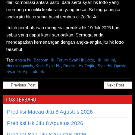
dari kombinasi antara paito, data serta syair hk lotto yang
memang memiliki keakuratan yang besar. Sehingga angka-
angka jitu hk tersebut bakal tembus di 2d 3d 4d.
Itulah pembahasan mengenai prediksi hk 19 Juli 2025 hari
sabtu yang dapat kami sampaikan. Semoga anda
mendapatkan kemenangan dengan angka-angka jitu hk lotto
tersebut.
Tag:
Angka hk
,
Bocoran Hk
,
Forum Syair Hk Lotto
,
Hk Hari Ini
,
Hongkongpools
,
Kode Syair Hk
,
Prediksi Hk Terjitu
,
Syair Hk Opesia
,
Syair Hk Vip
,
Toto Hk
← Previous Post
Next Post →
POS TERBARU
Prediksi Macau Jitu 8 Agustus 2026
Prediksi Hk Jitu 8 Agustus 2026
Prediksi Sgp Jitu 8 Agustus 2026