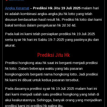
Angka Keramat
–
Prediksi Hk
Jitu 19 Juli 2025
malam hari
ini adalah kombinasi angka-angka jitu hk lotto yang telah
disusun berdasarkan hasil result hk. Prediksi hk lotto dari kami
bakal tembus dalam pengeluaran hk 2d 3d 4d.
Pada kali ini kami telah persiapkan prediksi hk 19 Juli 2025
serta syair hk hari ini Sabtu 19-7-2025 yang pastinya jitu dan
akurat.
Prediksi Jitu Hk
Prediksi hongkong atau hk saat ini berganti menjadi prediksi
hk lotto. Dalam beberapa waktu yang lalu pasaran
hongkongpools berganti nama hongkong lotto. Jadi prediksi
hk kami ini dibuat untuk kedua pasaran tersebut.
Pada dasarnya prediksi syair hk 19 Juli 2025 malam hari ini
dari kami menjadi salah satu prediksi hongkong yang telah di
akui keakuratannya. Sehingga, banyak orang yang menjadikan
prediksi kami ini prediksi hk paling jitu.