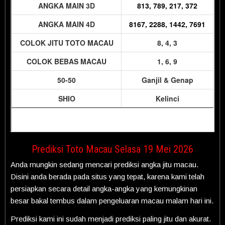
Prediksi Toto Macau Selasa 19 Mei 2026
Anda mungkin sedang mencari prediksi angka jitu macau.
Disini anda berada pada situs yang tepat, karena kami telah
persiapkan secara detail angka-angka yang kemungkinan
besar bakal tembus dalam pengeluaran macau malam hari ini.
Prediksi kami ini sudah menjadi prediksi paling jitu dan akurat.