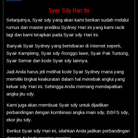
Syair Sdy Hari Ini
Selanjutnya, Syair sdy yang akan kami berikan sudah melalui
rumus dari master prediksi Sydney Hari ini yang kami racik
lagi dan kami terapkan pada Syair sdy Hari ini.
Banyak Syair Sydney yang bertebaran di Internet seperti,
Syair Kampleng, Syair sdy Ronggo lawe, Syair Pak Tuntung,
Syair Semar dan kode Syair sdy lainnya.
Jadi Anda harus jeli melihat kode Syair Sydney mana yang
memiliki tingkat keakuratan dalam hal menebak angka yang
keluar sdy Hari ini. Sehingga Anda memang mendapatkan
angka jitu sdy.
Kami juga akan membuat Syair sdy untuk dijadikan
perbandingan dengan kombinasi angka main sdy, BBFS sdy,
ekor jitu sdy.
Berikut Syair sdy Hari ini, silahkan Anda jadikan perbandingan