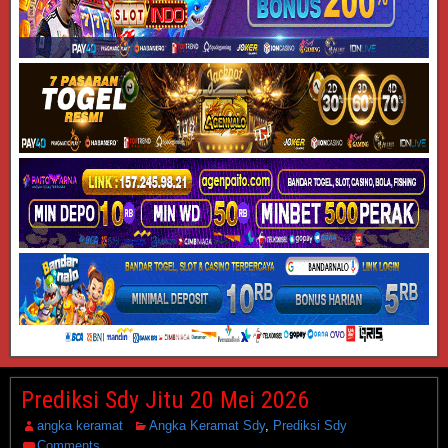
Prediksi Sdy Jitu 20 Mei 2026
angka keramat
Angka Keramat Sdy
,
Prediksi Sdy
Comments