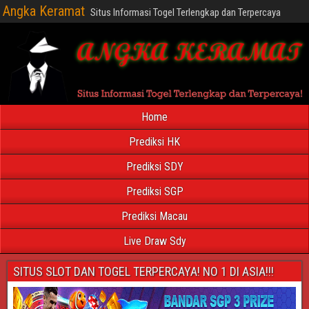
Angka Keramat
Situs Informasi Togel Terlengkap dan Terpercaya
Home
Prediksi HK
Prediksi SDY
Prediksi SGP
Prediksi Macau
Live Draw Sdy
SITUS SLOT DAN TOGEL TERPERCAYA! NO 1 DI ASIA!!!