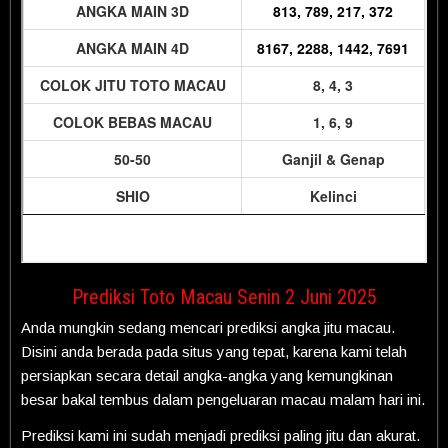
Prediksi Toto Macau Senin 2 Juni 2025
Anda mungkin sedang mencari prediksi angka jitu macau.
Disini anda berada pada situs yang tepat, karena kami telah
persiapkan secara detail angka-angka yang kemungkinan
besar bakal tembus dalam pengeluaran macau malam hari ini.
Prediksi kami ini sudah menjadi prediksi paling jitu dan akurat.