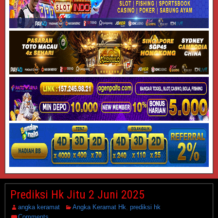
Prediksi Hk Jitu 2 Juni 2025
angka keramat
Angka Keramat Hk
,
prediksi hk
Comments