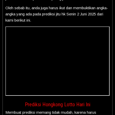
Oleh sebab itu, anda juga harus ikut dan membuktikan angka-
angka yang ada pada prediksi jitu hk Senin 2 Juni 2025 dari
kami berikut ini.
Prediksi Hongkong Lotto Hari Ini
Membuat prediksi memang tidak mudah, karena harus