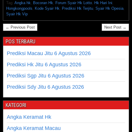
Tag:
Angka hk
,
Bocoran Hk
,
Forum Syair Hk Lotto
,
Hk Hari Ini
,
Hongkongpools
,
Kode Syair Hk
,
Prediksi Hk Terjitu
,
Syair Hk Opesia
,
Syair Hk Vip
← Previous Post
Next Post →
POS TERBARU
Prediksi Macau Jitu 6 Agustus 2026
Prediksi Hk Jitu 6 Agustus 2026
Prediksi Sgp Jitu 6 Agustus 2026
Prediksi Sdy Jitu 6 Agustus 2026
KATEGORI
Angka Keramat Hk
Angka Keramat Macau