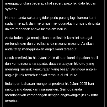
menggabungkan beberapa hal seperti paito hk, data hk dan
syair hk.
Namun, anda sekarang tidak perlu pusing lagi, karena kami
sudah meracik dan merumus menggunakan rumus paling jitu
dalam menebak angka hk malam hari ini.
Anda boleh saja menjadikan prediksi hk kami ini sebagai
perbandingan dari prediksi anda masing-masing. Asalkan
anda tetap menggunakan angka kami tersebut.
Untuk prediksi jitu hk 2 Juni 2025 di atas kami dapatkan hasil
dari kombinasi antara paito, data serta syair hk lotto yang
memang memiliki keakuratan yang besar. Sehingga angka-
angka jitu hk tersebut bakal tembus di 2d 3d 4d.
Itulah pembahasan mengenai prediksi hk 2 Juni 2025 hari
sabtu yang dapat kami sampaikan. Semoga anda
mendapatkan kemenangan dengan angka-angka jitu hk lotto
tersebut.