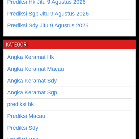
Prediksi Hk Jitu 9 Agustus 2026
Prediksi Sgp Jitu 9 Agustus 2026
Prediksi Sdy Jitu 9 Agustus 2026
KATEGORI
Angka Keramat Hk
Angka Keramat Macau
Angka Keramat Sdy
Angka Keramat Sgp
prediksi hk
Prediksi Macau
Prediksi Sdy