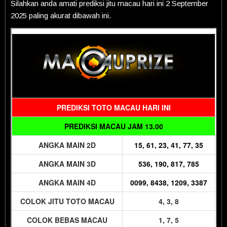
Silahkan anda amati prediksi jitu macau hari ini 2 September
2025 paling akurat dibawah ini.