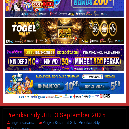
Prediksi Sdy Jitu 3 September 2025
angka keramat
Angka Keramat Sdy
,
Prediksi Sdy
Comments