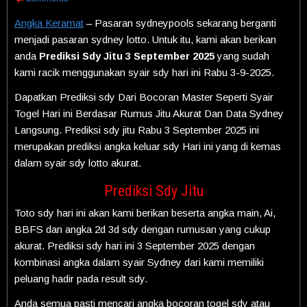
Angka Keramat
– Pasaran sydneypools sekarang berganti
menjadi pasaran sydney lotto. Untuk itu, kami akan berikan
anda
Prediksi Sdy Jitu 3 September 2025
yang sudah
kami racik menggunakan syair sdy hari ini Rabu 3-9-2025.
Dapatkan Prediksi sdy Dari Bocoran Master Seperti Syair
Togel Hari ini Berdasar Rumus Jitu Akurat Dan Data Sydney
Langsung. Prediksi sdy jitu Rabu 3 September 2025 ini
merupakan prediksi angka keluar sdy Hari ini yang di kemas
dalam syair sdy lotto akurat.
Prediksi Sdy Jitu
Toto sdy hari ini akan kami berikan beserta angka main, Ai,
BBFS dan angka 2d 3d sdy dengan rumusan yang cukup
akurat. Prediksi sdy hari ini 3 September 2025 dengan
kombinasi angka dalam syair Sydney dari kami memiliki
peluang hadir pada result sdy.
Anda semua pasti mencari angka bocoran togel sdy atau