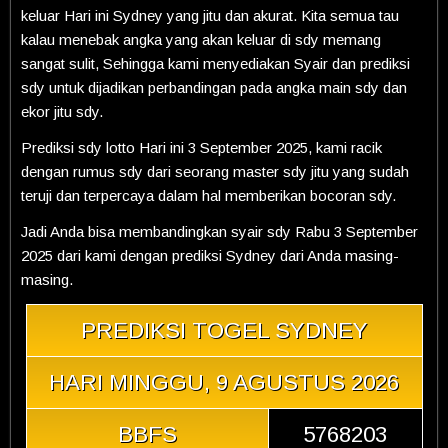
keluar Hari ini Sydney yang jitu dan akurat. Kita semua tau
kalau menebak angka yang akan keluar di sdy memang
sangat sulit, Sehingga kami menyediakan Syair dan prediksi
sdy untuk dijadikan perbandingan pada angka main sdy dan
ekor jitu sdy.
Prediksi sdy lotto Hari ini 3 September 2025, kami racik
dengan rumus sdy dari seorang master sdy jitu yang sudah
teruji dan terpercaya dalam hal memberikan bocoran sdy.
Jadi Anda bisa membandingkan syair sdy Rabu 3 September
2025 dari kami dengan prediksi Sydney dari Anda masing-
masing.
PREDIKSI TOGEL SYDNEY
HARI MINGGU, 9 AGUSTUS 2026
BBFS
5768203