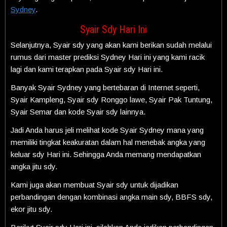
Sydney
.
Syair Sdy Hari Ini
Selanjutnya, Syair sdy yang akan kami berikan sudah melalui
rumus dari master prediksi Sydney Hari ini yang kami racik
lagi dan kami terapkan pada Syair sdy Hari ini.
Banyak Syair Sydney yang bertebaran di Internet seperti,
Syair Kampleng, Syair sdy Ronggo lawe, Syair Pak Tuntung,
Syair Semar dan kode Syair sdy lainnya.
Jadi Anda harus jeli melihat kode Syair Sydney mana yang
memiliki tingkat keakuratan dalam hal menebak angka yang
keluar sdy Hari ini. Sehingga Anda memang mendapatkan
angka jitu sdy.
Kami juga akan membuat Syair sdy untuk dijadikan
perbandingan dengan kombinasi angka main sdy, BBFS sdy,
ekor jitu sdy.