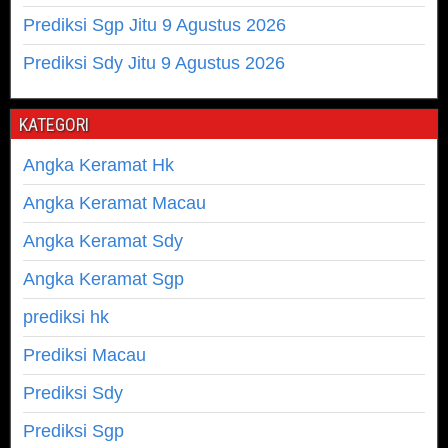
Prediksi Sgp Jitu 9 Agustus 2026
Prediksi Sdy Jitu 9 Agustus 2026
KATEGORI
Angka Keramat Hk
Angka Keramat Macau
Angka Keramat Sdy
Angka Keramat Sgp
prediksi hk
Prediksi Macau
Prediksi Sdy
Prediksi Sgp