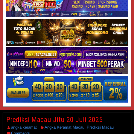
Prediksi Macau Jitu 20 Juli 2025
angka keramat
Angka Keramat Macau
,
Prediksi Macau
Comments