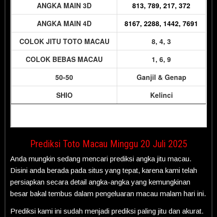
Prediksi Toto Macau Minggu 20 Juli 2025
Anda mungkin sedang mencari prediksi angka jitu macau.
Disini anda berada pada situs yang tepat, karena kami telah
persiapkan secara detail angka-angka yang kemungkinan
besar bakal tembus dalam pengeluaran macau malam hari ini.
Prediksi kami ini sudah menjadi prediksi paling jitu dan akurat.