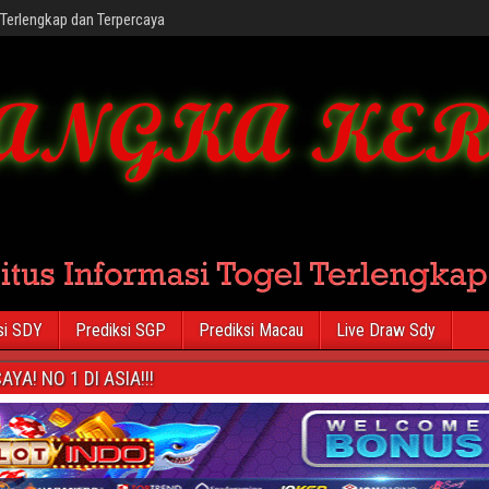
 Terlengkap dan Terpercaya
si SDY
Prediksi SGP
Prediksi Macau
Live Draw Sdy
A! NO 1 DI ASIA!!!