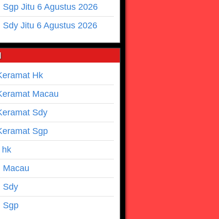
i Sgp Jitu 6 Agustus 2026
i Sdy Jitu 6 Agustus 2026
I
Keramat Hk
Keramat Macau
Keramat Sdy
Keramat Sgp
 hk
i Macau
i Sdy
i Sgp