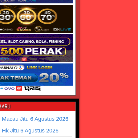
BARU
i Macau Jitu 6 Agustus 2026
i Hk Jitu 6 Agustus 2026