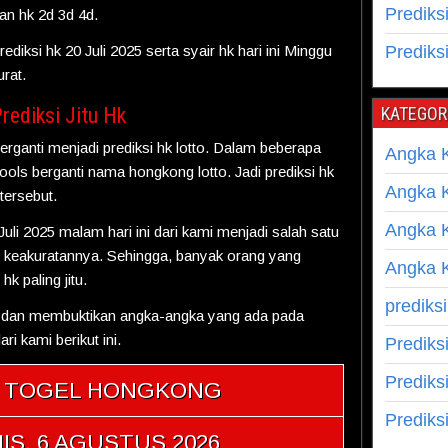
Prediks
an hk 2d 3d 4d.
rediksi hk 20 Juli 2025 serta syair hk hari ini Minggu
Prediks
rat.
rediksi Jitu Hk
KATEGOR
berganti menjadi prediksi hk lotto. Dalam beberapa
Angka 
ols berganti nama hongkong lotto. Jadi prediksi hk
Angka 
tersebut.
Angka 
uli 2025 malam hari ini dari kami menjadi salah satu
ui keakuratannya. Sehingga, banyak orang yang
Angka 
hk paling jitu.
prediksi
ut dan membuktikan angka-angka yang ada pada
ari kami berikut ini.
Prediks
Prediks
I TOGEL HONGKONG
Prediks
IS, 6 AGUSTUS 2026