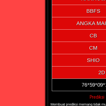
BBFS
ANGKA MA
CB
CM
SHIO
2D
76*59*09*
Prediksi
Membuat prediksi memang tidak mu