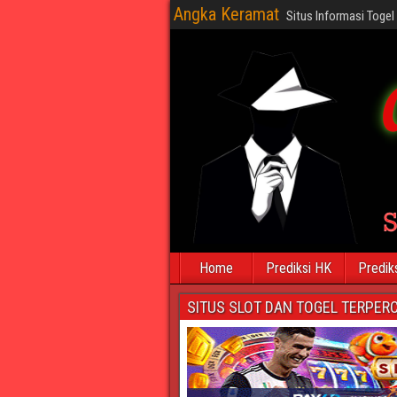
Angka Keramat
Situs Informasi Togel
Home
Prediksi HK
Predik
SITUS SLOT DAN TOGEL TERPERCAY