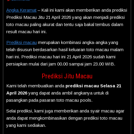
Angka Keramat
– Kali ini kami akan memberikan anda prediksi
Prediksi Macau Jitu 21 April 2026 yang akan menjadi prediksi
toto macau paling akurat dan tentu saja bakal tembus dalam
result macau hari ini.
Prediksi macau
merupakan kombinasi angka-angka yang
telah disusun berdasarkan hasil keluaran toto macau malam
hari ini. Prediksi macau hari ini 21 April 2026 sudah kami
persiapkan mulai dari jam 00.00 sampai jam 23.00 WIB.
Prediksi Jitu Macau
Kami telah membuatkan anda
prediksi macau Selasa 21
April 2026
yang dapat anda ambil angkanya untuk di
pasangkan pada pasaran toto macau pools.
Selai prediksi, kami juga memberikan anda syair macau agar
anda dapat mengkombinasikan dengan prediksi toto macau
yang kami sediakan.