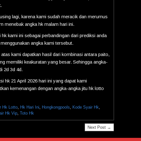
.
pusing lagi, karena kami sudah meracik dan merumus
am menebak angka hk malam hari ini.
 hk kami ini sebagai perbandingan dari prediksi anda
 menggunakan angka kami tersebut.
di atas kami dapatkan hasil dari kombinasi antara paito,
ang memiliki keakuratan yang besar. Sehingga angka-
di 2d 3d 4d.
 hk 21 April 2026 hari ini yang dapat kami
an kemenangan dengan angka-angka jitu hk lotto
r Hk Lotto
,
Hk Hari Ini
,
Hongkongpools
,
Kode Syair Hk
,
air Hk Vip
,
Toto Hk
Next Post →