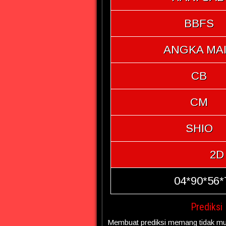
BBFS
ANGKA MA
CB
CM
SHIO
2D
04*90*56*
Prediksi
Membuat prediksi memang tidak mu