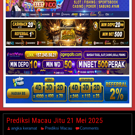
Prediksi Macau Jitu 21 Mei 2025
angka keramat
Prediksi Macau
Comments