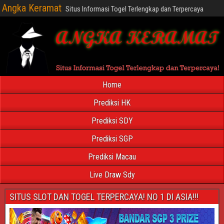
Angka Keramat
Situs Informasi Togel Terlengkap dan Terpercaya
Home
Prediksi HK
Prediksi SDY
Prediksi SGP
Prediksi Macau
Live Draw Sdy
SITUS SLOT DAN TOGEL TERPERCAYA! NO 1 DI ASIA!!!