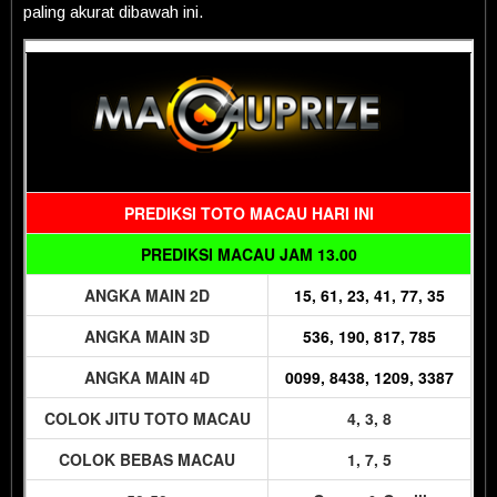
paling akurat dibawah ini.