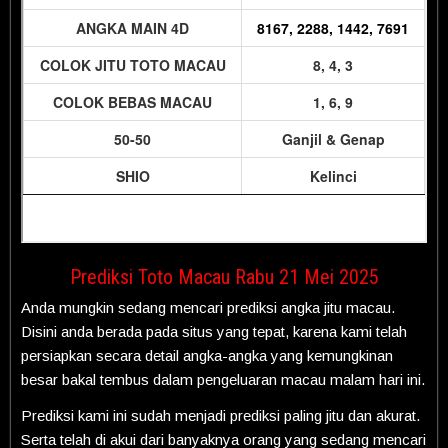
Prediksi Toto Macau Rabu 21 Mei 2025
Anda mungkin sedang mencari prediksi angka jitu macau.
Disini anda berada pada situs yang tepat, karena kami telah
persiapkan secara detail angka-angka yang kemungkinan
besar bakal tembus dalam pengeluaran macau malam hari ini.
Prediksi kami ini sudah menjadi prediksi paling jitu dan akurat.
Serta telah di akui dari banyaknya orang yang sedang mencari