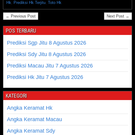
Hk
,
Prediksi Hk Terjitu
,
Toto Hk
← Previous Post
Next Post →
POS TERBARU
Prediksi Sgp Jitu 8 Agustus 2026
Prediksi Sdy Jitu 8 Agustus 2026
Prediksi Macau Jitu 7 Agustus 2026
Prediksi Hk Jitu 7 Agustus 2026
KATEGORI
Angka Keramat Hk
Angka Keramat Macau
Angka Keramat Sdy