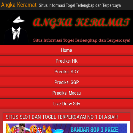
Angka Keramat
Situs Informasi Togel Terlengkap dan Terpercaya
Home
Prediksi HK
Prediksi SDY
Prediksi SGP
Prediksi Macau
Live Draw Sdy
SITUS SLOT DAN TOGEL TERPERCAYA! NO 1 DI ASIA!!!