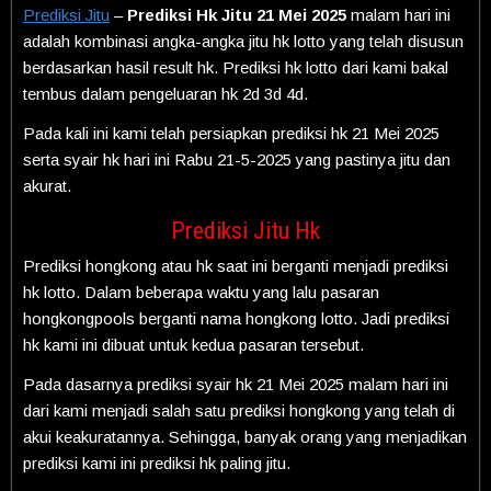
Prediksi Jitu
–
Prediksi Hk
Jitu 21 Mei 2025
malam hari ini
adalah kombinasi angka-angka jitu hk lotto yang telah disusun
berdasarkan hasil result hk. Prediksi hk lotto dari kami bakal
tembus dalam pengeluaran hk 2d 3d 4d.
Pada kali ini kami telah persiapkan prediksi hk 21 Mei 2025
serta syair hk hari ini Rabu 21-5-2025 yang pastinya jitu dan
akurat.
Prediksi Jitu Hk
Prediksi hongkong atau hk saat ini berganti menjadi prediksi
hk lotto. Dalam beberapa waktu yang lalu pasaran
hongkongpools berganti nama hongkong lotto. Jadi prediksi
hk kami ini dibuat untuk kedua pasaran tersebut.
Pada dasarnya prediksi syair hk 21 Mei 2025 malam hari ini
dari kami menjadi salah satu prediksi hongkong yang telah di
akui keakuratannya. Sehingga, banyak orang yang menjadikan
prediksi kami ini prediksi hk paling jitu.