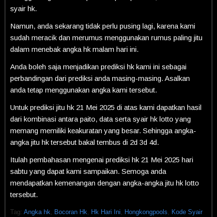
syair hk.
Namun, anda sekarang tidak perlu pusing lagi, karena kami
sudah meracik dan merumus menggunakan rumus paling jitu
dalam menebak angka hk malam hari ini.
Anda boleh saja menjadikan prediksi hk kami ini sebagai
perbandingan dari prediksi anda masing-masing. Asalkan
anda tetap menggunakan angka kami tersebut.
Untuk prediksi jitu hk 21 Mei 2025 di atas kami dapatkan hasil
dari kombinasi antara paito, data serta syair hk lotto yang
memang memiliki keakuratan yang besar. Sehingga angka-
angka jitu hk tersebut bakal tembus di 2d 3d 4d.
Itulah pembahasan mengenai prediksi hk 21 Mei 2025 hari
sabtu yang dapat kami sampaikan. Semoga anda
mendapatkan kemenangan dengan angka-angka jitu hk lotto
tersebut.
Tag:
Angka hk
,
Bocoran Hk
,
Hk Hari Ini
,
Hongkongpools
,
Kode Syair