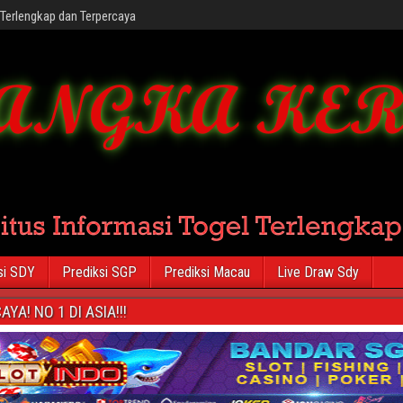
 Terlengkap dan Terpercaya
si SDY
Prediksi SGP
Prediksi Macau
Live Draw Sdy
A! NO 1 DI ASIA!!!