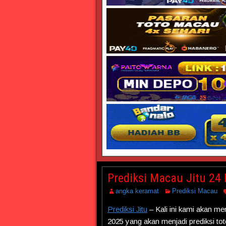
Prediksi Macau Jitu 24
angka keramat
Prediksi Macau
Prediksi Jitu
– Kali ini kami akan me
2025 yang akan menjadi prediksi tot