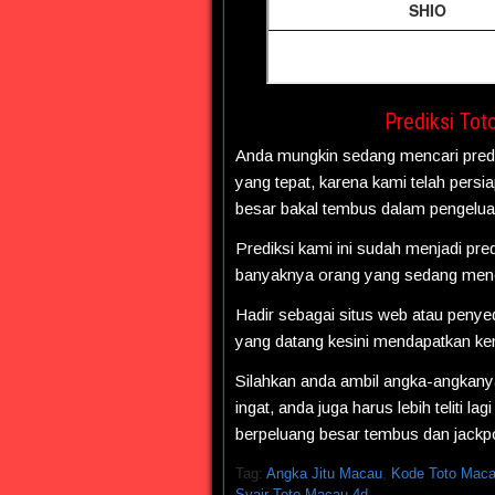
Prediksi To
Anda mungkin sedang mencari predik
yang tepat, karena kami telah pers
besar bakal tembus dalam pengelua
Prediksi kami ini sudah menjadi predik
banyaknya orang yang sedang menca
Hadir sebagai situs web atau penyed
yang datang kesini mendapatkan k
Silahkan anda ambil angka-angkanya
ingat, anda juga harus lebih teliti 
berpeluang besar tembus dan jackp
Tag:
Angka Jitu Macau
,
Kode Toto Mac
Syair Toto Macau 4d