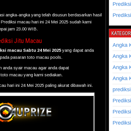
Prediks
i angka-angka yang telah disusun berdasarkan hasil
Prediks
 Prediksi macau hari ini 24 Mei 2025 sudah kami
mpai jam 23.00 WIB.
KATEGOR
diksi Jitu Macau
Angka 
iksi macau Sabtu 24 Mei 2025
yang dapat anda
Angka 
 pada pasaran toto macau pools.
Angka 
an anda syair macau agar anda dapat
 toto macau yang kami sediakan.
Angka 
au hari ini 24 Mei 2025 paling akurat dibawah ini.
prediksi
Prediks
Prediks
Prediks