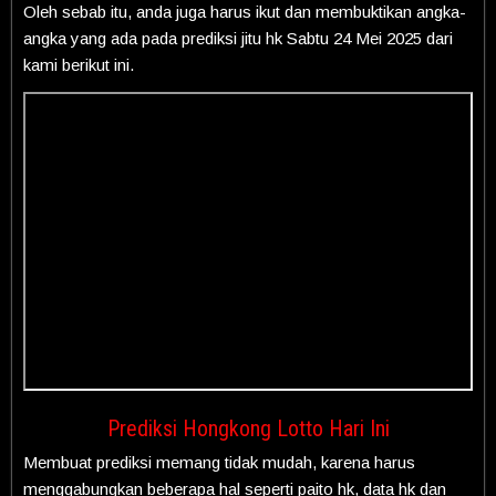
Oleh sebab itu, anda juga harus ikut dan membuktikan angka-
angka yang ada pada prediksi jitu hk Sabtu 24 Mei 2025 dari
kami berikut ini.
Prediksi Hongkong Lotto Hari Ini
Membuat prediksi memang tidak mudah, karena harus
menggabungkan beberapa hal seperti paito hk, data hk dan