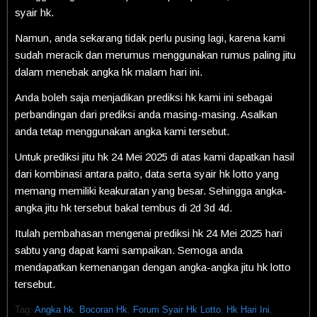
syair hk.
Namun, anda sekarang tidak perlu pusing lagi, karena kami
sudah meracik dan merumus menggunakan rumus paling jitu
dalam menebak angka hk malam hari ini.
Anda boleh saja menjadikan prediksi hk kami ini sebagai
perbandingan dari prediksi anda masing-masing. Asalkan
anda tetap menggunakan angka kami tersebut.
Untuk prediksi jitu hk 24 Mei 2025 di atas kami dapatkan hasil
dari kombinasi antara paito, data serta syair hk lotto yang
memang memiliki keakuratan yang besar. Sehingga angka-
angka jitu hk tersebut bakal tembus di 2d 3d 4d.
Itulah pembahasan mengenai prediksi hk 24 Mei 2025 hari
sabtu yang dapat kami sampaikan. Semoga anda
mendapatkan kemenangan dengan angka-angka jitu hk lotto
tersebut.
Tag:
Angka hk
,
Bocoran Hk
,
Forum Syair Hk Lotto
,
Hk Hari Ini
,