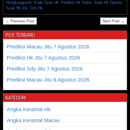
Hongkongpools
,
Kode Syair Hk
,
Prediksi Hk Terjitu
,
Syair Hk Opesia
,
Syair Hk Vip
,
Toto Hk
← Previous Post
Next Post →
POS TERBARU
Prediksi Macau Jitu 7 Agustus 2026
Prediksi Hk Jitu 7 Agustus 2026
Prediksi Sdy Jitu 7 Agustus 2026
Prediksi Macau Jitu 6 Agustus 2026
KATEGORI
Angka Keramat Hk
Angka Keramat Macau