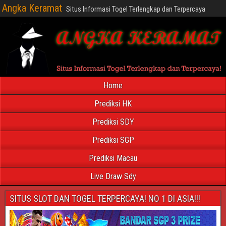
Angka Keramat
Situs Informasi Togel Terlengkap dan Terpercaya
Home
Prediksi HK
Prediksi SDY
Prediksi SGP
Prediksi Macau
Live Draw Sdy
SITUS SLOT DAN TOGEL TERPERCAYA! NO 1 DI ASIA!!!