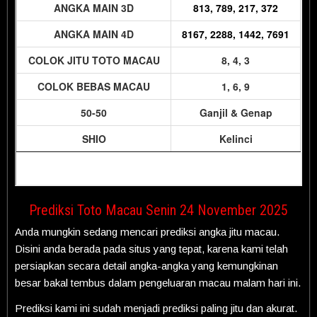
Prediksi Toto Macau Senin 24 November 2025
Anda mungkin sedang mencari prediksi angka jitu macau.
Disini anda berada pada situs yang tepat, karena kami telah
persiapkan secara detail angka-angka yang kemungkinan
besar bakal tembus dalam pengeluaran macau malam hari ini.
Prediksi kami ini sudah menjadi prediksi paling jitu dan akurat.