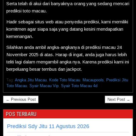
Serta telah di akui dari banyaknya orang yang sedang mencari
prediksi toto macau.
Hadir sebagai situs web atau penyedia prediksi, kami memiliki
komitmen agar siapa saja yang datang kesini mendapatkan
kemenangan.
Silahkan anda ambil angka-angkanya di prediksi macau 24
November 2025 di atas. Harap di ingat, anda juga harus lebih
teliti lagi dalam mengambil angka nya. Karena prediksi kami ini
berpeluang besar tembus dan jackpot.
Tag:
Angka Jitu Macau
,
Kode Toto Macau
,
Macaupools
,
Prediksi Jitu
Toto Macau
,
Syair Macau Vip
,
Syair Toto Macau 4d
← Previous Post
Next Post →
POS TERBARU
Prediksi Sdy Jitu 11 Agustus 2026