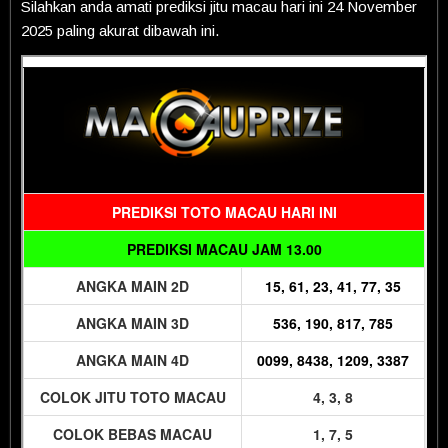
Silahkan anda amati prediksi jitu macau hari ini 24 November
2025 paling akurat dibawah ini.