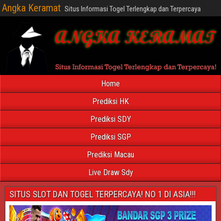
Angka Keramat
Situs Informasi Togel Terlengkap dan Terpercaya
Home
Prediksi HK
Prediksi SDY
Prediksi SGP
Prediksi Macau
Live Draw Sdy
SITUS SLOT DAN TOGEL TERPERCAYA! NO 1 DI ASIA!!!