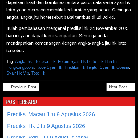
dapatkan hasil dari kombinasi antara paito, data serta syair hk
lotto yang memang memiliki keakuratan yang besar. Sehingga
angka-angka jitu hk tersebut bakal tembus di 2d 3d 4d.
Itulah pembahasan mengenai prediksi hk 24 November 2025
hari ini yang dapat kami sampaikan. Semoga anda
mendapatkan kemenangan dengan angka-angka jitu hk lotto
tersebut.
Tag:
Angka hk
,
Bocoran Hk
,
Forum Syair Hk Lotto
,
Hk Hari Ini
,
Hongkongpools
,
Kode Syair Hk
,
Prediksi Hk Terjitu
,
Syair Hk Opesia
,
Syair Hk Vip
,
Toto Hk
← Previous Post
Next Post →
POS TERBARU
Prediksi Macau Jitu 9 Agustus 2026
Prediksi Hk Jitu 9 Agustus 2026
Prediksi Sgp Jitu 9 Agustus 2026