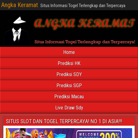
Angka Keramat
Situs Informasi Togel Terlengkap dan Terpercaya
Home
Prediksi HK
Prediksi SDY
Prediksi SGP
Prediksi Macau
Live Draw Sdy
SITUS SLOT DAN TOGEL TERPERCAYA! NO 1 DI ASIA!!!