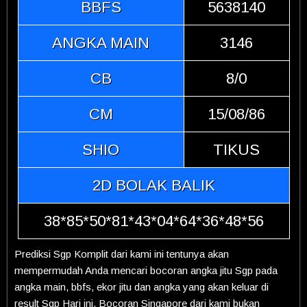
BBFS
5638140
ANGKA MAIN
3146
CB
8/0
CM
15/08/86
SHIO
TIKUS
2D BOLAK BALIK
38*85*50*81*43*04*64*36*48*56
Prediksi Sgp Komplit dari kami ini tentunya akan
mempermudah Anda mencari bocoran angka jitu Sgp pada
angka main, bbfs, ekor jitu dan angka yang akan keluar di
result Sgp Hari ini. Bocoran Singapore dari kami bukan