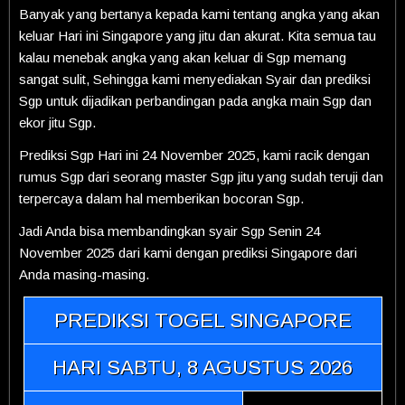
Banyak yang bertanya kepada kami tentang angka yang akan
keluar Hari ini Singapore yang jitu dan akurat. Kita semua tau
kalau menebak angka yang akan keluar di Sgp memang
sangat sulit, Sehingga kami menyediakan Syair dan prediksi
Sgp untuk dijadikan perbandingan pada angka main Sgp dan
ekor jitu Sgp.
Prediksi Sgp Hari ini 24 November 2025, kami racik dengan
rumus Sgp dari seorang master Sgp jitu yang sudah teruji dan
terpercaya dalam hal memberikan bocoran Sgp.
Jadi Anda bisa membandingkan syair Sgp Senin 24
November 2025 dari kami dengan prediksi Singapore dari
Anda masing-masing.
PREDIKSI TOGEL SINGAPORE
HARI SABTU, 8 AGUSTUS 2026