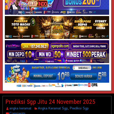
Prediksi Sgp Jitu 24 November 2025
angka keramat
Angka Keramat Sgp
,
Prediksi Sgp
Comments