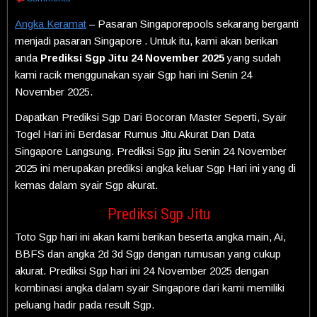
Angka Keramat
– Pasaran Singaporepools sekarang berganti
menjadi pasaran Singapore . Untuk itu, kami akan berikan
anda
Prediksi Sgp Jitu 24 November 2025
yang sudah
kami racik menggunakan syair Sgp hari ini Senin 24
November 2025.
Dapatkan Prediksi Sgp Dari Bocoran Master Seperti, Syair
Togel Hari ini Berdasar Rumus Jitu Akurat Dan Data
Singapore Langsung. Prediksi Sgp jitu Senin 24 November
2025 ini merupakan prediksi angka keluar Sgp Hari ini yang di
kemas dalam syair Sgp akurat.
Prediksi Sgp Jitu
Toto Sgp hari ini akan kami berikan beserta angka main, Ai,
BBFS dan angka 2d 3d Sgp dengan rumusan yang cukup
akurat. Prediksi Sgp hari ini 24 November 2025 dengan
kombinasi angka dalam syair Singapore dari kami memiliki
peluang hadir pada result Sgp.