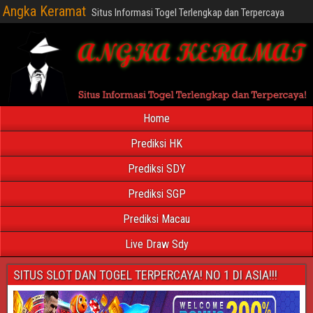
Angka Keramat
Situs Informasi Togel Terlengkap dan Terpercaya
Home
Prediksi HK
Prediksi SDY
Prediksi SGP
Prediksi Macau
Live Draw Sdy
SITUS SLOT DAN TOGEL TERPERCAYA! NO 1 DI ASIA!!!