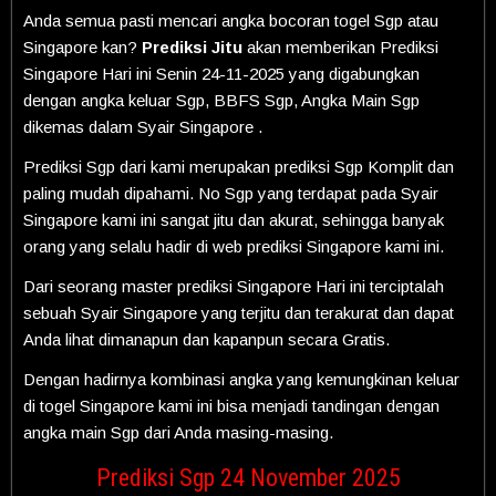
Anda semua pasti mencari angka bocoran togel Sgp atau
Singapore kan?
Prediksi Jitu
akan memberikan Prediksi
Singapore Hari ini Senin 24-11-2025 yang digabungkan
dengan angka keluar Sgp, BBFS Sgp, Angka Main Sgp
dikemas dalam Syair Singapore .
Prediksi Sgp dari kami merupakan prediksi Sgp Komplit dan
paling mudah dipahami. No Sgp yang terdapat pada Syair
Singapore kami ini sangat jitu dan akurat, sehingga banyak
orang yang selalu hadir di web prediksi Singapore kami ini.
Dari seorang master prediksi Singapore Hari ini terciptalah
sebuah Syair Singapore yang terjitu dan terakurat dan dapat
Anda lihat dimanapun dan kapanpun secara Gratis.
Dengan hadirnya kombinasi angka yang kemungkinan keluar
di togel Singapore kami ini bisa menjadi tandingan dengan
angka main Sgp dari Anda masing-masing.
Prediksi Sgp 24 November 2025