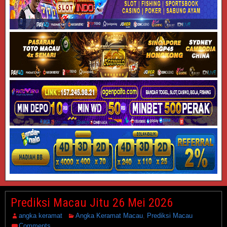
Prediksi Macau Jitu 26 Mei 2026
angka keramat
Angka Keramat Macau
,
Prediksi Macau
Comments