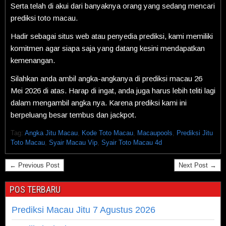
Serta telah di akui dari banyaknya orang yang sedang mencari
prediksi toto macau.
Hadir sebagai situs web atau penyedia prediksi, kami memiliki
komitmen agar siapa saja yang datang kesini mendapatkan
kemenangan.
Silahkan anda ambil angka-angkanya di prediksi macau 26
Mei 2026 di atas. Harap di ingat, anda juga harus lebih teliti lagi
dalam mengambil angka nya. Karena prediksi kami ini
berpeluang besar tembus dan jackpot.
Tag:
Angka Jitu Macau
,
Kode Toto Macau
,
Macaupools
,
Prediksi Jitu
Toto Macau
,
Syair Macau Vip
,
Syair Toto Macau 4d
← Previous Post
Next Post →
POS TERBARU
Prediksi Macau Jitu 7 Agustus 2026