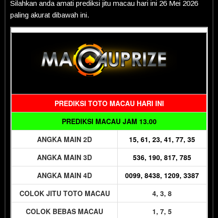
Silahkan anda amati prediksi jitu macau hari ini 26 Mei 2026
paling akurat dibawah ini.