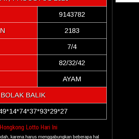
9143782
IN
2183
7/4
82/32/42
AYAM
 BOLAK BALIK
49*14*74*37*93*29*27
 Hongkong Lotto Hari Ini
dah, karena harus menggabungkan beberapa hal