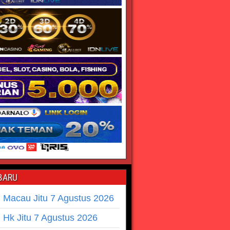
BARU
i Macau Jitu 7 Agustus 2026
i Hk Jitu 7 Agustus 2026