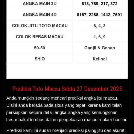
Prediksi Toto Macau Sabtu 27 Desember 2025
Anda mungkin sedang mencari prediksi angka jitu macau.
Disini anda berada pada situs yang tepat, karena kami telah
persiapkan secara detail angka-angka yang kemungkinan
besar bakal tembus dalam pengeluaran macau malam hari ini.
Prediksi kami ini sudah menjadi prediksi paling jitu dan akurat.