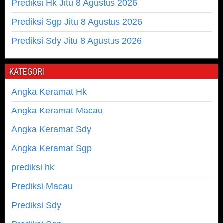
Prediksi Hk Jitu 8 Agustus 2026
Prediksi Sgp Jitu 8 Agustus 2026
Prediksi Sdy Jitu 8 Agustus 2026
KATEGORI
Angka Keramat Hk
Angka Keramat Macau
Angka Keramat Sdy
Angka Keramat Sgp
prediksi hk
Prediksi Macau
Prediksi Sdy