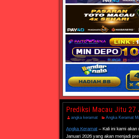
Prediksi Macau Jitu 27
angka keramat
Angka Keramat M
Angka Keramat
– Kali ini kami akan
Januari 2026 yang akan menjadi pred