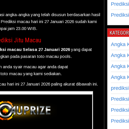
Prediks
i angka-angka yang telah disusun berdasarkan hasil
Prediks
 Prediksi macau hari ini 27 Januari 2026 sudah kami
mpai jam 23.00 WIB.
KATEGOR
diksi Jitu Macau
Angka 
iksi macau Selasa 27 Januari 2026
yang dapat
Angka 
ngkan pada pasaran toto macau pools.
Angka 
an anda syair macau agar anda dapat
 toto macau yang kami sediakan.
Angka 
au hari ini 27 Januari 2026 paling akurat dibawah ini.
prediksi
Prediks
Prediks
Prediks