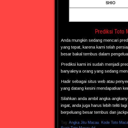
Prediksi Toto 
Anda mungkin sedang mencari predik
yang tepat, karena kami telah pers
besar bakal tembus dalam pengelua
Prediksi kami ini sudah menjadi predik
banyaknya orang yang sedang menca
Hadir sebagai situs web atau penyed
yang datang kesini mendapatkan k
Silahkan anda ambil angka-angkanya 
ingat, anda juga harus lebih teliti 
berpeluang besar tembus dan jackp
Tag:
Angka Jitu Macau
,
Kode Toto Mac
Syair Toto Macau 4d