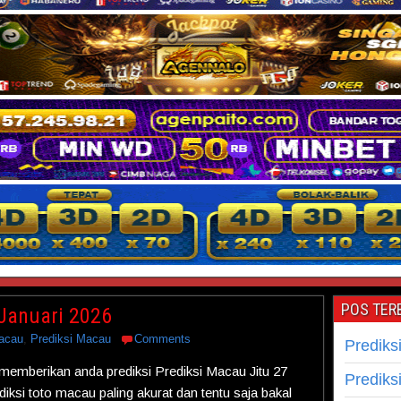
POS TER
 Januari 2026
acau
,
Prediksi Macau
Comments
Prediks
 memberikan anda prediksi Prediksi Macau Jitu 27
Prediks
iksi toto macau paling akurat dan tentu saja bakal