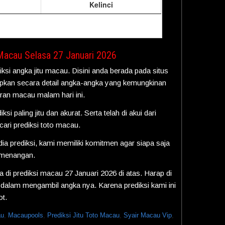
Macau Selasa 27 Januari 2026
si angka jitu macau. Disini anda berada pada situs
iapkan secara detail angka-angka yang kemungkinan
ran macau malam hari ini.
si paling jitu dan akurat. Serta telah di akui dari
ri prediksi toto macau.
ia prediksi, kami memiliki komitmen agar siapa saja
emenangan.
di prediksi macau 27 Januari 2026 di atas. Harap di
lagi dalam mengambil angka nya. Karena prediksi kami ini
ot.
au
,
Macaupools
,
Prediksi Jitu Toto Macau
,
Syair Macau Vip
,