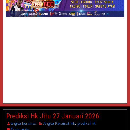
Prediksi Hk Jitu 27 Januari 2026
angka keramat
Angka Keramat Hk
,
prediksi hk
Comments