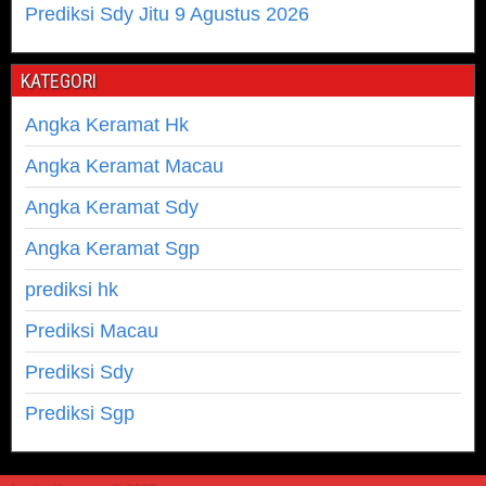
Prediksi Sdy Jitu 9 Agustus 2026
KATEGORI
Angka Keramat Hk
Angka Keramat Macau
Angka Keramat Sdy
Angka Keramat Sgp
prediksi hk
Prediksi Macau
Prediksi Sdy
Prediksi Sgp