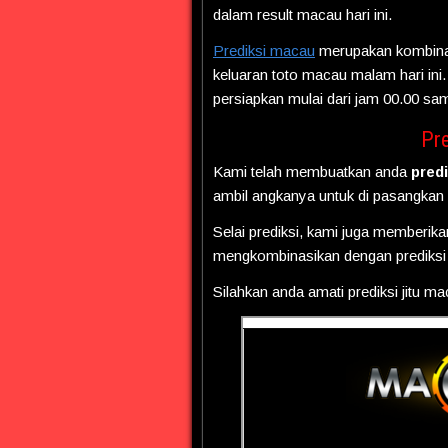
dalam result macau hari ini.
Prediksi macau
merupakan kombinas
keluaran toto macau malam hari ini.
persiapkan mulai dari jam 00.00 sa
Pre
Kami telah membuatkan anda
pred
ambil angkanya untuk di pasangkan
Selai prediksi, kami juga memberik
mengkombinasikan dengan prediksi
Silahkan anda amati prediksi jitu mac