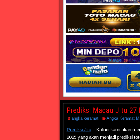
Prediksi Macau Jitu 27
angka keramat
Angka Keramat M
Prediksi Jitu
– Kali ini kami akan me
2025 yang akan menjadi prediksi tot