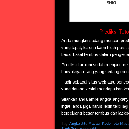
Prediksi Tot
Anda mungkin sedang mencari predik
yang tepat, karena kami telah pers
besar bakal tembus dalam pengelua
Prediksi kami ini sudah menjadi predik
banyaknya orang yang sedang menca
Hadir sebagai situs web atau penyed
yang datang kesini mendapatkan k
Silahkan anda ambil angka-angkanya
ingat, anda juga harus lebih teliti 
berpeluang besar tembus dan jackp
Tag:
Angka Jitu Macau
,
Kode Toto Mac
Syair Toto Macau 4d