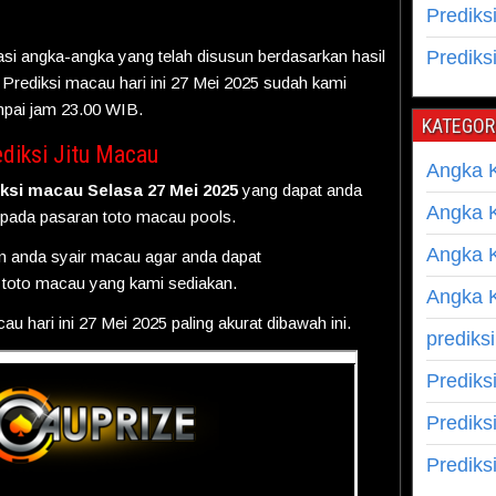
Prediks
i angka-angka yang telah disusun berdasarkan hasil
Prediks
 Prediksi macau hari ini 27 Mei 2025 sudah kami
mpai jam 23.00 WIB.
KATEGOR
diksi Jitu Macau
Angka 
iksi macau Selasa 27 Mei 2025
yang dapat anda
Angka 
 pada pasaran toto macau pools.
Angka 
an anda syair macau agar anda dapat
 toto macau yang kami sediakan.
Angka 
au hari ini 27 Mei 2025 paling akurat dibawah ini.
prediksi
Prediks
Prediks
Prediks