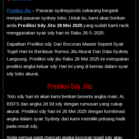
Prediksi Jitu
– Pasaran sydneypools sekarang berganti
menjadi pasaran sydney lotto. Untuk itu, kami akan berikan
anda
Prediksi Sdy Jitu 28 Mei 2025
yang sudah kami racik
menggunakan syair sdy hari ini Rabu 28-5-2025.
Dapatkan Prediksi sdy Dari Bocoran Master Seperti Syair
Togel Hari ini Berdasar Rumus Jitu Akurat Dan Data Sydney
Langsung. Prediksi sdy jitu Rabu 28 Mei 2025 ini merupakan
prediksi angka keluar sdy Hari ini yang di kemas dalam syair
sdy lotto akurat.
Prediksi Sdy Jitu
Toto sdy hari ini akan kami berikan beserta angka main, Ai,
BBFS dan angka 2d 3d sdy dengan rumusan yang cukup
akurat. Prediksi sdy hari ini 28 Mei 2025 dengan kombinasi
angka dalam syair Sydney dari kami memiliki peluang hadir
pada result sdy.
Anda semua pasti mencari angka bocoran togel sdy atau