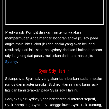
Prediksi sdy Komplit dari kami ini tentunya akan
mempermudah Anda mencari bocoran angka jitu sdy pada
angka main, bbfs, ekor jitu dan angka yang akan keluar di
result sdy Hari ini. Bocoran Sydney dari kami bukan bocoran
sdy langsung dari pusat, melainkan dari para master jitu
Sydney
.
Syair Sdy Hari Ini
Selanjutnya, Syair sdy yang akan kami berikan sudah melalui
rumus dari master prediksi Sydney Hari ini yang kami racik
lagi dan kami terapkan pada Syair sdy Hari ini.
Banyak Syair Sydney yang bertebaran di Internet seperti,
Syair Kampleng, Syair sdy Ronggo lawe, Syair Pak Tuntung,