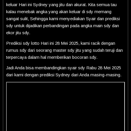
keluar Hari ini Sydney yang jitu dan akurat. Kita semua tau
kalau menebak angka yang akan keluar di sdy memang
sangat sulit, Sehingga kami menyediakan Syair dan prediksi
sdy untuk dijadikan perbandingan pada angka main sdy dan
ekor jitu sdy.
Prediksi sdy lotto Hari ini 28 Mei 2025, kami racik dengan
rumus sdy dari seorang master sdy jitu yang sudah teruji dan
terpercaya dalam hal memberikan bocoran sdy.
Jadi Anda bisa membandingkan syair sdy Rabu 28 Mei 2025
dari kami dengan prediksi Sydney dari Anda masing-masing.