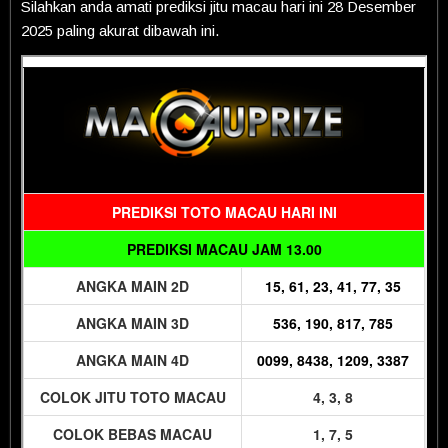
Silahkan anda amati prediksi jitu macau hari ini 28 Desember
2025 paling akurat dibawah ini.