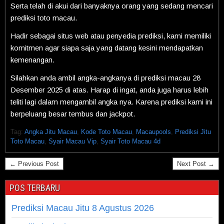
Serta telah di akui dari banyaknya orang yang sedang mencari
prediksi toto macau.
Hadir sebagai situs web atau penyedia prediksi, kami memiliki
komitmen agar siapa saja yang datang kesini mendapatkan
kemenangan.
Silahkan anda ambil angka-angkanya di prediksi macau 28
Desember 2025 di atas. Harap di ingat, anda juga harus lebih
teliti lagi dalam mengambil angka nya. Karena prediksi kami ini
berpeluang besar tembus dan jackpot.
Tag:
Angka Jitu Macau
,
Kode Toto Macau
,
Macaupools
,
Prediksi Jitu
Toto Macau
,
Syair Macau Vip
,
Syair Toto Macau 4d
← Previous Post
Next Post →
POS TERBARU
Prediksi Macau Jitu 8 Agustus 2026