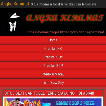
Angka Keramat
Situs Informasi Togel Terlengkap dan Terpercaya
Home
Prediksi HK
Prediksi SDY
Prediksi SGP
Prediksi Macau
Live Draw Sdy
SITUS SLOT DAN TOGEL TERPERCAYA! NO 1 DI ASIA!!!