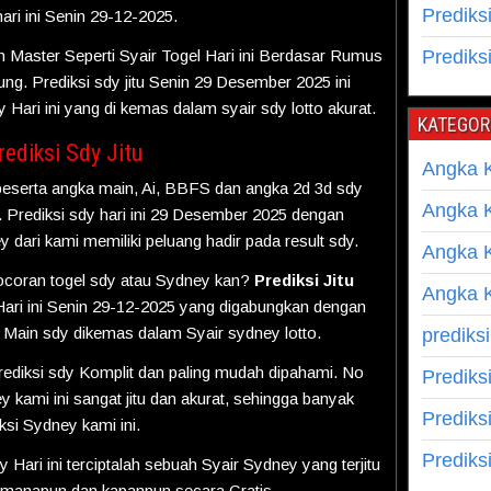
Prediks
ari ini Senin 29-12-2025.
 Master Seperti Syair Togel Hari ini Berdasar Rumus
Prediks
ng. Prediksi sdy jitu Senin 29 Desember 2025 ini
 Hari ini yang di kemas dalam syair sdy lotto akurat.
KATEGOR
rediksi Sdy Jitu
Angka 
n beserta angka main, Ai, BBFS dan angka 2d 3d sdy
Angka 
 Prediksi sdy hari ini 29 Desember 2025 dengan
dari kami memiliki peluang hadir pada result sdy.
Angka 
ocoran togel sdy atau Sydney kan?
Prediksi Jitu
Angka 
ari ini Senin 29-12-2025 yang digabungkan dengan
 Main sdy dikemas dalam Syair sydney lotto.
prediksi
rediksi sdy Komplit dan paling mudah dipahami. No
Prediks
 kami ini sangat jitu dan akurat, sehingga banyak
Prediks
ksi Sydney kami ini.
Prediks
 Hari ini terciptalah sebuah Syair Sydney yang terjitu
 dimanapun dan kapanpun secara Gratis.