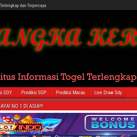
 Terlengkap dan Terpercaya
si SDY
Prediksi SGP
Prediksi Macau
Live Draw Sdy
A! NO 1 DI ASIA!!!