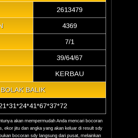
2613479
N
4369
7/1
39/64/67
KERBAU
 BOLAK BALIK
21*31*24*41*67*37*72
i tentunya akan mempermudah Anda mencari bocoran
, ekor jitu dan angka yang akan keluar di result sdy
 bukan bocoran sdy langsung dari pusat, melainkan