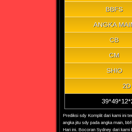
BBFS
ANGKA MAI
CB
CM
SHIO
2D
39*49*12*
Prediksi sdy Komplit dari kami in
angka jitu sdy pada angka main, bbfs
Hari ini. Bocoran Sydney dari kami