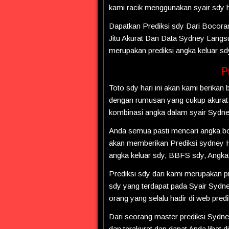
kami racik menggunakan syair sdy h
Dapatkan Prediksi sdy Dari Bocoran
Jitu Akurat Dan Data Sydney Langsu
merupakan prediksi angka keluar sdy
P
Toto sdy hari ini akan kami berika
dengan rumusan yang cukup akurat.
kombinasi angka dalam syair Sydney 
Anda semua pasti mencari angka b
akan memberikan Prediksi sydney H
angka keluar sdy, BBFS sdy, Angka
Prediksi sdy dari kami merupakan p
sdy yang terdapat pada Syair Sydney
orang yang selalu hadir di web predi
Dari seorang master prediksi Sydney
dan terakurat dan dapat Anda lihat