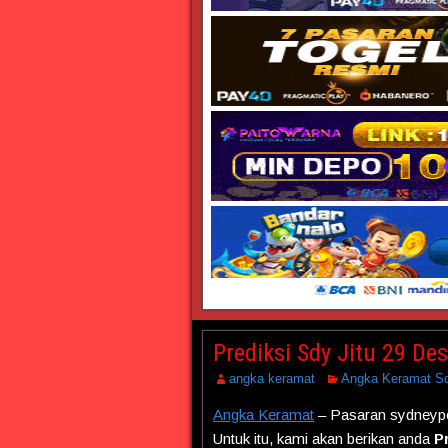
Prediksi Sdy Jitu 29 D
angka keramat
Angka Keramat S
Angka Keramat
– Pasaran sydneypoo
Untuk itu, kami akan berikan anda
P