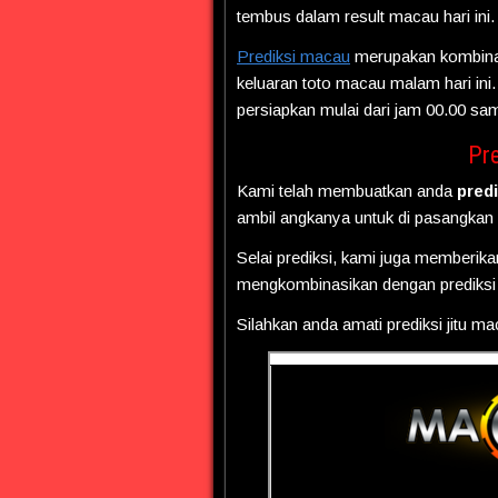
tembus dalam result macau hari ini.
Prediksi macau
merupakan kombinas
keluaran toto macau malam hari ini.
persiapkan mulai dari jam 00.00 sa
Pre
Kami telah membuatkan anda
pred
ambil angkanya untuk di pasangkan
Selai prediksi, kami juga memberik
mengkombinasikan dengan prediksi
Silahkan anda amati prediksi jitu mac