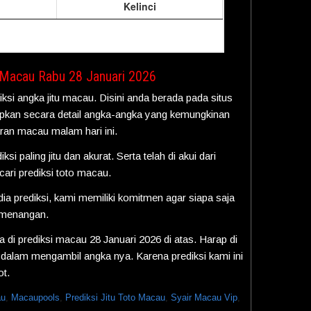
 Macau Rabu 28 Januari 2026
si angka jitu macau. Disini anda berada pada situs
iapkan secara detail angka-angka yang kemungkinan
ran macau malam hari ini.
si paling jitu dan akurat. Serta telah di akui dari
ri prediksi toto macau.
ia prediksi, kami memiliki komitmen agar siapa saja
emenangan.
di prediksi macau 28 Januari 2026 di atas. Harap di
lagi dalam mengambil angka nya. Karena prediksi kami ini
ot.
au
,
Macaupools
,
Prediksi Jitu Toto Macau
,
Syair Macau Vip
,