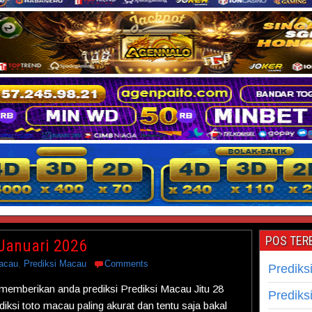
POS TER
 Januari 2026
acau
,
Prediksi Macau
Comments
Prediks
 memberikan anda prediksi Prediksi Macau Jitu 28
Prediks
iksi toto macau paling akurat dan tentu saja bakal