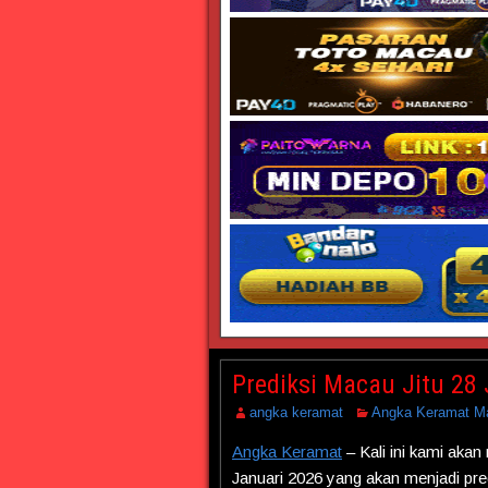
Prediksi Macau Jitu 28
angka keramat
Angka Keramat M
Angka Keramat
– Kali ini kami akan
Januari 2026 yang akan menjadi pred