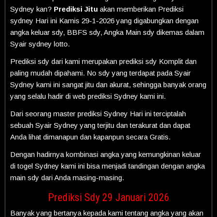
Sydney kan?
Prediksi Jitu
akan memberikan Prediksi
sydney Hari ini Kamis 29-1-2026 yang digabungkan dengan
angka keluar sdy, BBFS sdy, Angka Main sdy dikemas dalam
Syair sydney lotto.
Prediksi sdy dari kami merupakan prediksi sdy Komplit dan
paling mudah dipahami. No sdy yang terdapat pada Syair
Sydney kami ini sangat jitu dan akurat, sehingga banyak orang
yang selalu hadir di web prediksi Sydney kami ini.
Dari seorang master prediksi Sydney Hari ini terciptalah
sebuah Syair Sydney yang terjitu dan terakurat dan dapat
Anda lihat dimanapun dan kapanpun secara Gratis.
Dengan hadirnya kombinasi angka yang kemungkinan keluar
di togel Sydney kami ini bisa menjadi tandingan dengan angka
main sdy dari Anda masing-masing.
Prediksi Sdy 29 Januari 2026
Banyak yang bertanya kepada kami tentang angka yang akan