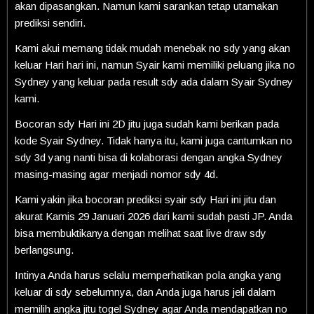
akan dipasangkan. Namun kami sarankan tetap utamakan
prediksi sendiri.
Kami akui memang tidak mudah menebak no sdy yang akan
keluar Hari hari ini, namun Syair kami memiliki peluang jika no
Sydney yang keluar pada result sdy ada dalam Syair Sydney
kami.
Bocoran sdy Hari ini 2D jitu juga sudah kami berikan pada
kode Syair Sydney. Tidak hanya itu, kami juga cantumkan no
sdy 3d yang nanti bisa di kolaborasi dengan angka Sydney
masing-masing agar menjadi nomor sdy 4d.
Kami yakin jika bocoran prediksi syair sdy Hari ini jitu dan
akurat Kamis 29 Januari 2026 dari kami sudah pasti JP. Anda
bisa membuktikanya dengan melihat saat live draw sdy
berlangsung.
Intinya Anda harus selalu memperhatikan pola angka yang
keluar di sdy sebelumnya, dan Anda juga harus jeli dalam
memilih angka jitu togel Sydney agar Anda mendapatkan no