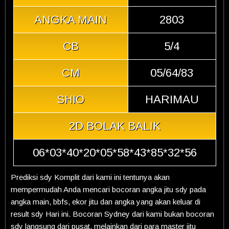
ANGKA MAIN
2803
CB
5/4
CM
05/64/83
SHIO
HARIMAU
2D BOLAK BALIK
06*03*40*20*05*58*43*85*32*56
Prediksi sdy Komplit dari kami ini tentunya akan
mempermudah Anda mencari bocoran angka jitu sdy pada
angka main, bbfs, ekor jitu dan angka yang akan keluar di
result sdy Hari ini. Bocoran Sydney dari kami bukan bocoran
sdy langsung dari pusat, melainkan dari para master jitu