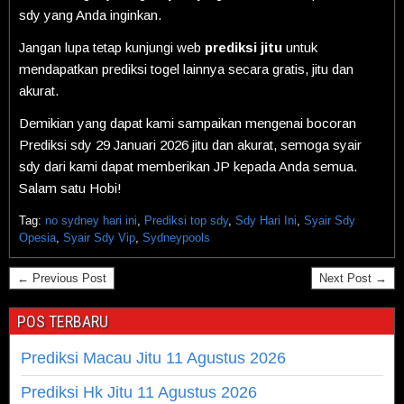
sdy yang Anda inginkan.
Jangan lupa tetap kunjungi web
prediksi jitu
untuk
mendapatkan prediksi togel lainnya secara gratis, jitu dan
akurat.
Demikian yang dapat kami sampaikan mengenai bocoran
Prediksi sdy 29 Januari 2026 jitu dan akurat, semoga syair
sdy dari kami dapat memberikan JP kepada Anda semua.
Salam satu Hobi!
Tag:
no sydney hari ini
,
Prediksi top sdy
,
Sdy Hari Ini
,
Syair Sdy
Opesia
,
Syair Sdy Vip
,
Sydneypools
← Previous Post
Next Post →
POS TERBARU
Prediksi Macau Jitu 11 Agustus 2026
Prediksi Hk Jitu 11 Agustus 2026