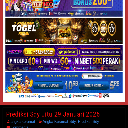
Prediksi Sdy Jitu 29 Januari 2026
angka keramat
Angka Keramat Sdy
,
Prediksi Sdy
Comments