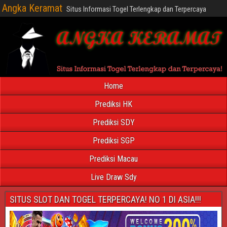
Angka Keramat
Situs Informasi Togel Terlengkap dan Terpercaya
Home
Prediksi HK
Prediksi SDY
Prediksi SGP
Prediksi Macau
Live Draw Sdy
SITUS SLOT DAN TOGEL TERPERCAYA! NO 1 DI ASIA!!!