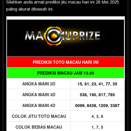
Silahkan anda amati prediksi jitu macau hari ini 28 Mei 2025
paling akurat dibawah ini.