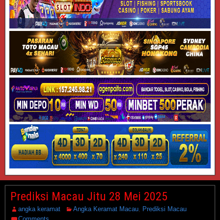
Prediksi Macau Jitu 28 Mei 2025
angka keramat
Angka Keramat Macau
,
Prediksi Macau
Comments