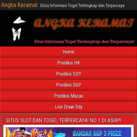
Angka Keramat
Situs Informasi Togel Terlengkap dan Terpercaya
Home
Prediksi HK
Prediksi SDY
Prediksi SGP
Prediksi Macau
Live Draw Sdy
SITUS SLOT DAN TOGEL TERPERCAYA! NO 1 DI ASIA!!!