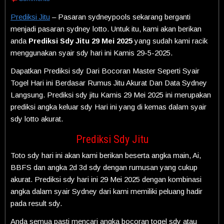
Prediksi Jitu
– Pasaran sydneypools sekarang berganti
menjadi pasaran sydney lotto. Untuk itu, kami akan berikan
anda
Prediksi Sdy Jitu 29 Mei 2025
yang sudah kami racik
menggunakan syair sdy hari ini Kamis 29-5-2025.
Dapatkan Prediksi sdy Dari Bocoran Master Seperti Syair
Togel Hari ini Berdasar Rumus Jitu Akurat Dan Data Sydney
Langsung. Prediksi sdy jitu Kamis 29 Mei 2025 ini merupakan
prediksi angka keluar sdy Hari ini yang di kemas dalam syair
sdy lotto akurat.
Prediksi Sdy Jitu
Toto sdy hari ini akan kami berikan beserta angka main, Ai,
BBFS dan angka 2d 3d sdy dengan rumusan yang cukup
akurat. Prediksi sdy hari ini 29 Mei 2025 dengan kombinasi
angka dalam syair Sydney dari kami memiliki peluang hadir
pada result sdy.
Anda semua pasti mencari angka bocoran togel sdy atau