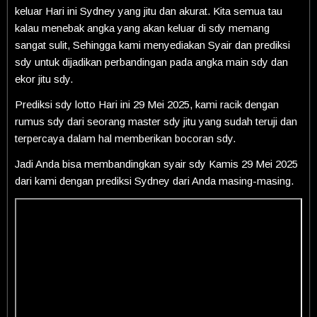
keluar Hari ini Sydney yang jitu dan akurat. Kita semua tau
kalau menebak angka yang akan keluar di sdy memang
sangat sulit, Sehingga kami menyediakan Syair dan prediksi
sdy untuk dijadikan perbandingan pada angka main sdy dan
ekor jitu sdy.
Prediksi sdy lotto Hari ini 29 Mei 2025, kami racik dengan
rumus sdy dari seorang master sdy jitu yang sudah teruji dan
terpercaya dalam hal memberikan bocoran sdy.
Jadi Anda bisa membandingkan syair sdy Kamis 29 Mei 2025
dari kami dengan prediksi Sydney dari Anda masing-masing.