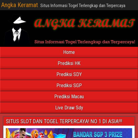
Angka Keramat
Situs Informasi Togel Terlengkap dan Terpercaya
Home
Prediksi HK
Prediksi SDY
Prediksi SGP
Prediksi Macau
Live Draw Sdy
SITUS SLOT DAN TOGEL TERPERCAYA! NO 1 DI ASIA!!!