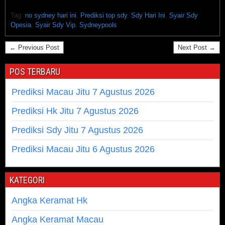
Tag:
no sydney hari ini
,
Prediksi top sdy
,
Sdy Hari Ini
,
Syair Sdy
Opesia
,
Syair Sdy Vip
,
Sydneypools
← Previous Post
Next Post →
POS TERBARU
Prediksi Macau Jitu 7 Agustus 2026
Prediksi Hk Jitu 7 Agustus 2026
Prediksi Sdy Jitu 7 Agustus 2026
Prediksi Macau Jitu 6 Agustus 2026
KATEGORI
Angka Keramat Hk
Angka Keramat Macau