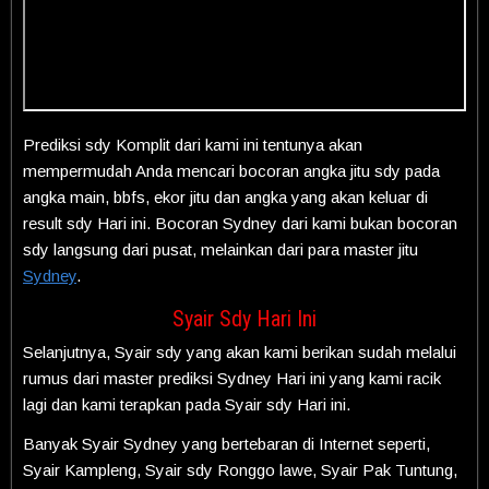
Prediksi sdy Komplit dari kami ini tentunya akan
mempermudah Anda mencari bocoran angka jitu sdy pada
angka main, bbfs, ekor jitu dan angka yang akan keluar di
result sdy Hari ini. Bocoran Sydney dari kami bukan bocoran
sdy langsung dari pusat, melainkan dari para master jitu
Sydney
.
Syair Sdy Hari Ini
Selanjutnya, Syair sdy yang akan kami berikan sudah melalui
rumus dari master prediksi Sydney Hari ini yang kami racik
lagi dan kami terapkan pada Syair sdy Hari ini.
Banyak Syair Sydney yang bertebaran di Internet seperti,
Syair Kampleng, Syair sdy Ronggo lawe, Syair Pak Tuntung,