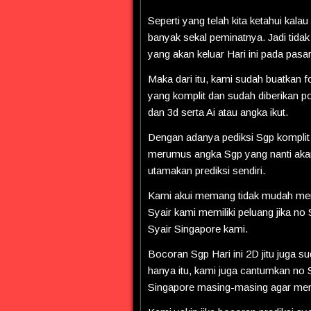
Seperti yang telah kita ketahui ka
banyak sekal peminatnya. Jadi tida
yang akan keluar Hari ini pada pas
Maka dari itu, kami sudah buatkan 
yang komplit dan sudah diberikan p
dan 3d serta Ai atau angka ikut.
Dengan adanya pediksi Sgp komplit
merumus angka Sgp yang nanti aka
utamakan prediksi sendiri.
Kami akui memang tidak mudah mene
Syair kami memiliki peluang jika no
Syair Singapore kami.
Bocoran Sgp Hari ini 2D jitu juga s
hanya itu, kami juga cantumkan no 
Singapore masing-masing agar men