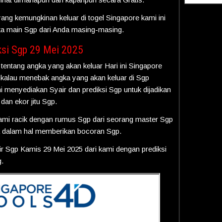
ng kemungkinan keluar di togel Singapore kami ini
ka main Sgp dari Anda masing-masing.
ksi Sgp 29 Mei 2025
entang angka yang akan keluar Hari ini Singapore
u kalau menebak angka yang akan keluar di Sgp
 menyediakan Syair dan prediksi Sgp untuk dijadikan
an ekor jitu Sgp.
 kami racik dengan rumus Sgp dari seorang master Sgp
aya dalam hal memberikan bocoran Sgp.
r Sgp Kamis 29 Mei 2025 dari kami dengan prediksi
.