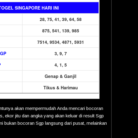
i tentunya akan mempermudah Anda mencari bocoran
, ekor jitu dan angka yang akan keluar di result Sgp
ami bukan bocoran Sgp langsung dari pusat, melainkan