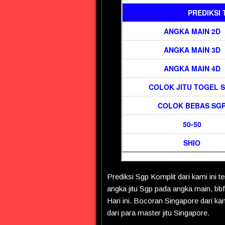
Prediksi Sgp Komplit dari kami in
angka jitu Sgp pada angka main, bbfs
Hari ini. Bocoran Singapore dari k
dari para master jitu Singapore.