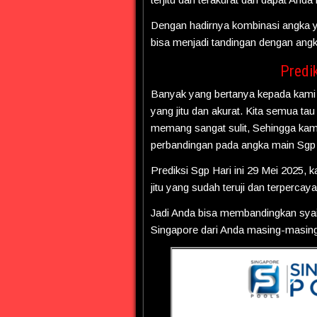
Dengan hadirnya kombinasi angka ya
bisa menjadi tandingan dengan ang
Predi
Banyak yang bertanya kepada kami t
yang jitu dan akurat. Kita semua ta
memang sangat sulit, Sehingga kami
perbandingan pada angka main Sgp d
Prediksi Sgp Hari ini 29 Mei 2025,
jitu yang sudah teruji dan terperc
Jadi Anda bisa membandingkan syai
Singapore dari Anda masing-masing