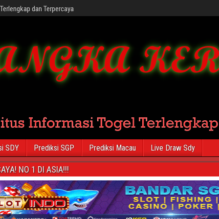
 Terlengkap dan Terpercaya
si SDY
Prediksi SGP
Prediksi Macau
Live Draw Sdy
A! NO 1 DI ASIA!!!