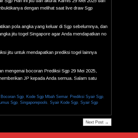
ir Sgp Hari ini jitu dan akurat Kamis 29 Mei 2025 dari
buktikanya dengan melihat saat live draw Sgp
tikan pola angka yang keluar di Sgp sebelumnya, dan
 angka jitu togel Singapore agar Anda mendapatkan no
ksi jitu untuk mendapatkan prediksi togel lainnya
an mengenai bocoran Prediksi Sgp 29 Mei 2025,
 memberikan JP kepada Anda semua. Salam satu
,
Bocoran Sgp
,
Kode Sgp Mbah Semar
,
Prediksi Syair Sgp
,
umus Sgp
,
Singaporepools
,
Syair Kode Sgp
,
Syair Sgp
Next Post →