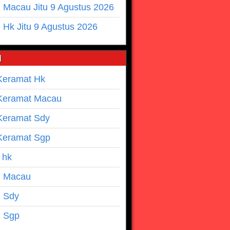
i Macau Jitu 9 Agustus 2026
i Hk Jitu 9 Agustus 2026
I
Keramat Hk
Keramat Macau
Keramat Sdy
Keramat Sgp
 hk
i Macau
i Sdy
i Sgp