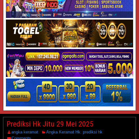
Prediksi Hk Jitu 29 Mei 2025
angka keramat
Angka Keramat Hk
,
prediksi hk
Comments