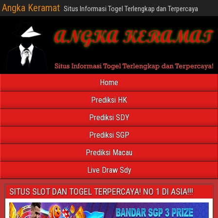
Angka Keramat
Situs Informasi Togel Terlengkap dan Terpercaya
Home
Prediksi HK
Prediksi SDY
Prediksi SGP
Prediksi Macau
Live Draw Sdy
SITUS SLOT DAN TOGEL TERPERCAYA! NO 1 DI ASIA!!!