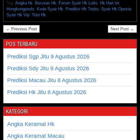
Tag:
Angka hk
,
Bocoran Hk
,
Forum Syair Hk Lotto
,
Hk Hari Ini
,
Hongkongpools
,
Kode Syair Hk
,
Prediksi Hk Terjitu
,
Syair Hk Opesia
,
Syair Hk Vip
,
Toto Hk
← Previous Post
Next Post →
POS TERBARU
Prediksi Sgp Jitu 9 Agustus 2026
Prediksi Sdy Jitu 9 Agustus 2026
Prediksi Macau Jitu 8 Agustus 2026
Prediksi Hk Jitu 8 Agustus 2026
KATEGORI
Angka Keramat Hk
Angka Keramat Macau