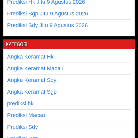
Prediksi Hk Jitu 9 Agustus 2026
Prediksi Sgp Jitu 9 Agustus 2026
Prediksi Sdy Jitu 9 Agustus 2026
KATEGORI
Angka Keramat Hk
Angka Keramat Macau
Angka Keramat Sdy
Angka Keramat Sgp
prediksi hk
Prediksi Macau
Prediksi Sdy