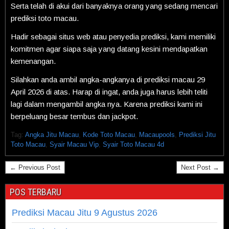
Serta telah di akui dari banyaknya orang yang sedang mencari
prediksi toto macau.
Hadir sebagai situs web atau penyedia prediksi, kami memiliki
komitmen agar siapa saja yang datang kesini mendapatkan
kemenangan.
Silahkan anda ambil angka-angkanya di prediksi macau 29
April 2026 di atas. Harap di ingat, anda juga harus lebih teliti
lagi dalam mengambil angka nya. Karena prediksi kami ini
berpeluang besar tembus dan jackpot.
Tag:
Angka Jitu Macau
,
Kode Toto Macau
,
Macaupools
,
Prediksi Jitu
Toto Macau
,
Syair Macau Vip
,
Syair Toto Macau 4d
← Previous Post
Next Post →
POS TERBARU
Prediksi Macau Jitu 9 Agustus 2026