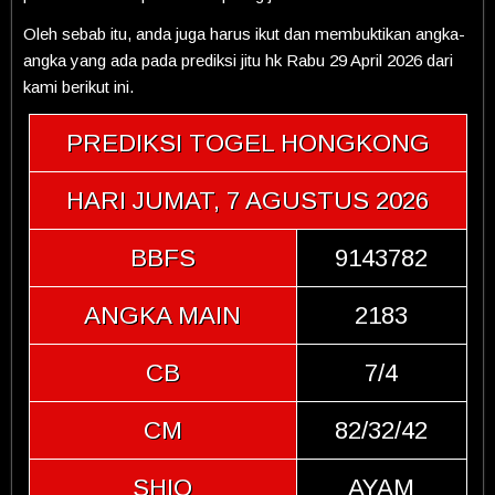
Oleh sebab itu, anda juga harus ikut dan membuktikan angka-
angka yang ada pada prediksi jitu hk Rabu 29 April 2026 dari
kami berikut ini.
PREDIKSI TOGEL HONGKONG
HARI JUMAT, 7 AGUSTUS 2026
BBFS
9143782
ANGKA MAIN
2183
CB
7/4
CM
82/32/42
SHIO
AYAM