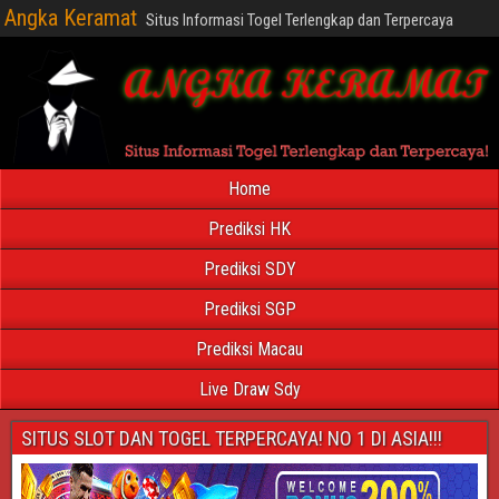
Angka Keramat
Situs Informasi Togel Terlengkap dan Terpercaya
Home
Prediksi HK
Prediksi SDY
Prediksi SGP
Prediksi Macau
Live Draw Sdy
SITUS SLOT DAN TOGEL TERPERCAYA! NO 1 DI ASIA!!!