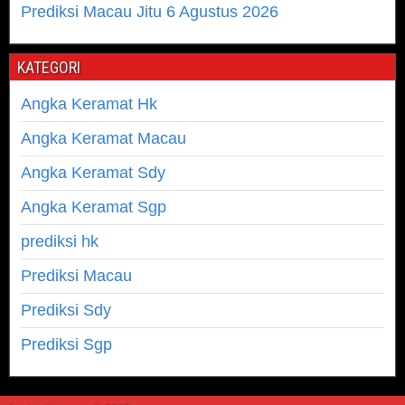
Prediksi Macau Jitu 6 Agustus 2026
KATEGORI
Angka Keramat Hk
Angka Keramat Macau
Angka Keramat Sdy
Angka Keramat Sgp
prediksi hk
Prediksi Macau
Prediksi Sdy
Prediksi Sgp