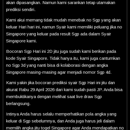
akan dipasangkan. Namun kami sarankan tetap utamakan
prediksi sendiri.
Kami akui memang tidak mudah menebak no Sgp yang akan
keluar Hari hari ini, namun Syair kami memiliki peluang jika no
Singapore yang keluar pada result Sgp ada dalam Syair
Singapore kami.
Bocoran Sgp Hari ini 2D jitu juga sudah kami berikan pada
kode Syair Singapore. Tidak hanya itu, kami juga cantumkan
no Sgp 3d yang nanti bisa di kolaborasi dengan angka
Singapore masing-masing agar menjadi nomor Sgp 4d.
Kami yakin jika bocoran prediksi syair Sgp Hari ini jitu dan
akurat Rabu 29 April 2026 dari kami sudah pasti JP. Anda bisa
membuktikanya dengan melihat saat live draw Sgp
berlangsung.
Intinya Anda harus selalu memperhatikan pola angka yang
keluar di Sgp sebelumnya, dan Anda juga harus jeli dalam
memilih angka jitu togel Singapore agar Anda mendapatkan no