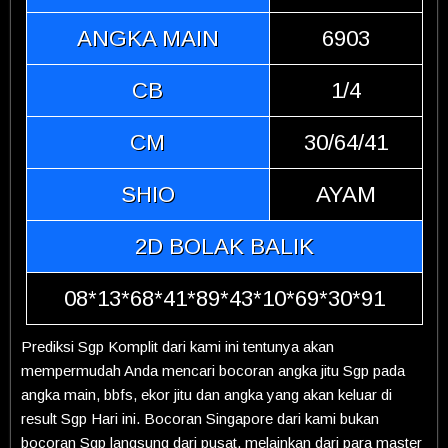
ANGKA MAIN
6903
CB
1/4
CM
30/64/41
SHIO
AYAM
2D BOLAK BALIK
08*13*68*41*89*43*10*69*30*91
Prediksi Sgp Komplit dari kami ini tentunya akan
mempermudah Anda mencari bocoran angka jitu Sgp pada
angka main, bbfs, ekor jitu dan angka yang akan keluar di
result Sgp Hari ini. Bocoran Singapore dari kami bukan
bocoran Sgp langsung dari pusat, melainkan dari para master