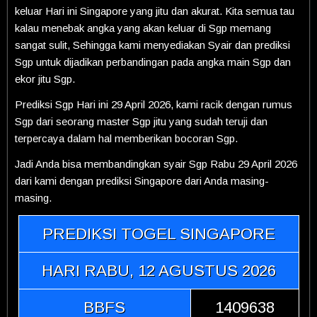
keluar Hari ini Singapore yang jitu dan akurat. Kita semua tau
kalau menebak angka yang akan keluar di Sgp memang
sangat sulit, Sehingga kami menyediakan Syair dan prediksi
Sgp untuk dijadikan perbandingan pada angka main Sgp dan
ekor jitu Sgp.
Prediksi Sgp Hari ini 29 April 2026, kami racik dengan rumus
Sgp dari seorang master Sgp jitu yang sudah teruji dan
terpercaya dalam hal memberikan bocoran Sgp.
Jadi Anda bisa membandingkan syair Sgp Rabu 29 April 2026
dari kami dengan prediksi Singapore dari Anda masing-
masing.
PREDIKSI TOGEL SINGAPORE
HARI RABU, 12 AGUSTUS 2026
BBFS
1409638