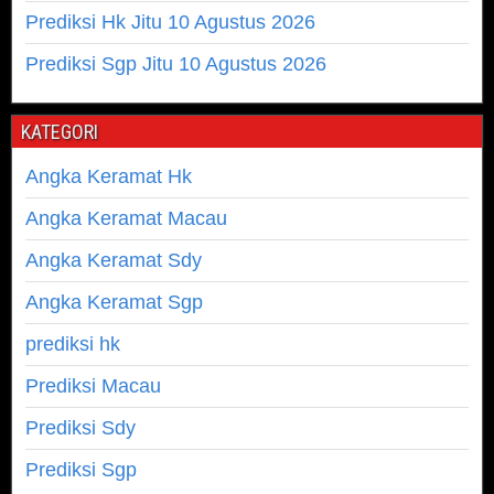
Prediksi Hk Jitu 10 Agustus 2026
Prediksi Sgp Jitu 10 Agustus 2026
KATEGORI
Angka Keramat Hk
Angka Keramat Macau
Angka Keramat Sdy
Angka Keramat Sgp
prediksi hk
Prediksi Macau
Prediksi Sdy
Prediksi Sgp