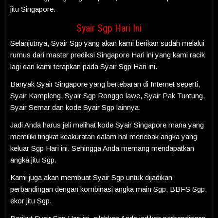
jitu Singapore.
Syair Sgp Hari Ini
Selanjutnya, Syair Sgp yang akan kami berikan sudah melalui
rumus dari master prediksi Singapore Hari ini yang kami racik
lagi dan kami terapkan pada Syair Sgp Hari ini.
Banyak Syair Singapore yang bertebaran di Internet seperti,
Syair Kampleng, Syair Sgp Ronggo lawe, Syair Pak Tuntung,
Syair Semar dan kode Syair Sgp lainnya.
Jadi Anda harus jeli melihat kode Syair Singapore mana yang
memiliki tingkat keakuratan dalam hal menebak angka yang
keluar Sgp Hari ini. Sehingga Anda memang mendapatkan
angka jitu Sgp.
Kami juga akan membuat Syair Sgp untuk dijadikan
perbandingan dengan kombinasi angka main Sgp, BBFS Sgp,
ekor jitu Sgp.