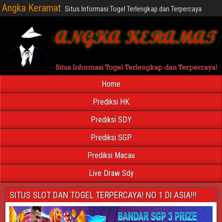
Angka Keramat
Situs Informasi Togel Terlengkap dan Terpercaya
Home
Prediksi HK
Prediksi SDY
Prediksi SGP
Prediksi Macau
Live Draw Sdy
SITUS SLOT DAN TOGEL TERPERCAYA! NO 1 DI ASIA!!!