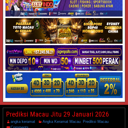
Prediksi Macau Jitu 29 Januari 2026
angka keramat
Angka Keramat Macau
,
Prediksi Macau
Comments