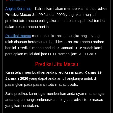
Angka Keramat
– Kali ini kami akan memberikan anda prediksi
Prediksi Macau Jitu 29 Januari 2026 yang akan menjadi
prediksi toto macau paling akurat dan tentu saja bakal tembus
dalam result macau hari ini.
Prediksi macau
merupakan kombinasi angka-angka yang
telah disusun berdasarkan hasil keluaran toto macau malam
hari ini. Prediksi macau hari ini 29 Januari 2026 sudah kami
persiapkan mulai dari jam 00.00 sampai jam 23.00 WIB.
Prediksi Jitu Macau
Kami telah membuatkan anda
prediksi macau Kamis 29
Januari 2026
yang dapat anda ambil angkanya untuk di
pasangkan pada pasaran toto macau pools.
Selai prediksi, kami juga memberikan anda syair macau agar
anda dapat mengkombinasikan dengan prediksi toto macau
yang kami sediakan.