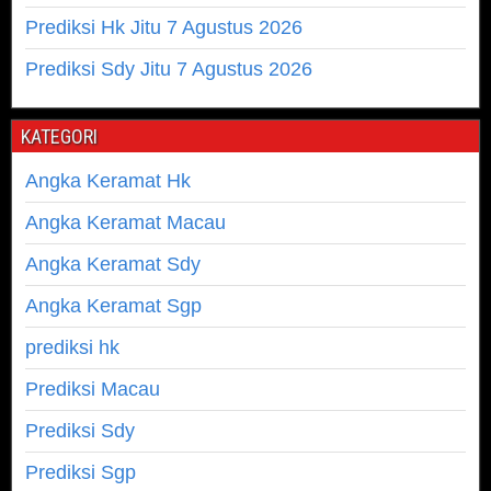
Prediksi Hk Jitu 7 Agustus 2026
Prediksi Sdy Jitu 7 Agustus 2026
KATEGORI
Angka Keramat Hk
Angka Keramat Macau
Angka Keramat Sdy
Angka Keramat Sgp
prediksi hk
Prediksi Macau
Prediksi Sdy
Prediksi Sgp