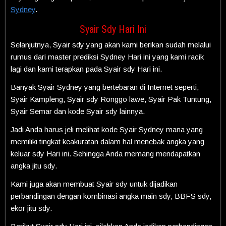
Sydney
.
Syair Sdy Hari Ini
Selanjutnya, Syair sdy yang akan kami berikan sudah melalui
rumus dari master prediksi Sydney Hari ini yang kami racik
lagi dan kami terapkan pada Syair sdy Hari ini.
Banyak Syair Sydney yang bertebaran di Internet seperti,
Syair Kampleng, Syair sdy Ronggo lawe, Syair Pak Tuntung,
Syair Semar dan kode Syair sdy lainnya.
Jadi Anda harus jeli melihat kode Syair Sydney mana yang
memiliki tingkat keakuratan dalam hal menebak angka yang
keluar sdy Hari ini. Sehingga Anda memang mendapatkan
angka jitu sdy.
Kami juga akan membuat Syair sdy untuk dijadikan
perbandingan dengan kombinasi angka main sdy, BBFS sdy,
ekor jitu sdy.