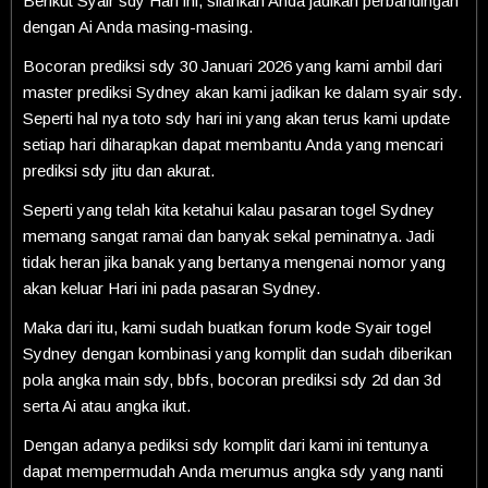
Berikut Syair sdy Hari ini, silahkan Anda jadikan perbandingan
dengan Ai Anda masing-masing.
Bocoran prediksi sdy 30 Januari 2026 yang kami ambil dari
master prediksi Sydney akan kami jadikan ke dalam syair sdy.
Seperti hal nya toto sdy hari ini yang akan terus kami update
setiap hari diharapkan dapat membantu Anda yang mencari
prediksi sdy jitu dan akurat.
Seperti yang telah kita ketahui kalau pasaran togel Sydney
memang sangat ramai dan banyak sekal peminatnya. Jadi
tidak heran jika banak yang bertanya mengenai nomor yang
akan keluar Hari ini pada pasaran Sydney.
Maka dari itu, kami sudah buatkan forum kode Syair togel
Sydney dengan kombinasi yang komplit dan sudah diberikan
pola angka main sdy, bbfs, bocoran prediksi sdy 2d dan 3d
serta Ai atau angka ikut.
Dengan adanya pediksi sdy komplit dari kami ini tentunya
dapat mempermudah Anda merumus angka sdy yang nanti