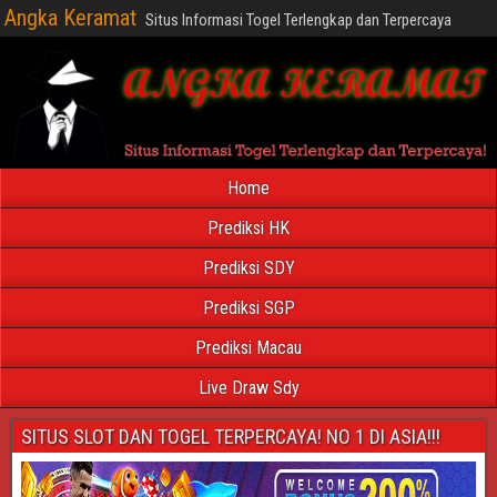
Angka Keramat
Situs Informasi Togel Terlengkap dan Terpercaya
Home
Prediksi HK
Prediksi SDY
Prediksi SGP
Prediksi Macau
Live Draw Sdy
SITUS SLOT DAN TOGEL TERPERCAYA! NO 1 DI ASIA!!!