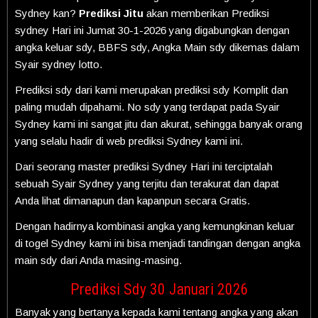
Sydney kan?
Prediksi Jitu
akan memberikan Prediksi
sydney Hari ini Jumat 30-1-2026 yang digabungkan dengan
angka keluar sdy, BBFS sdy, Angka Main sdy dikemas dalam
Syair sydney lotto.
Prediksi sdy dari kami merupakan prediksi sdy Komplit dan
paling mudah dipahami. No sdy yang terdapat pada Syair
Sydney kami ini sangat jitu dan akurat, sehingga banyak orang
yang selalu hadir di web prediksi Sydney kami ini.
Dari seorang master prediksi Sydney Hari ini terciptalah
sebuah Syair Sydney yang terjitu dan terakurat dan dapat
Anda lihat dimanapun dan kapanpun secara Gratis.
Dengan hadirnya kombinasi angka yang kemungkinan keluar
di togel Sydney kami ini bisa menjadi tandingan dengan angka
main sdy dari Anda masing-masing.
Prediksi Sdy 30 Januari 2026
Banyak yang bertanya kepada kami tentang angka yang akan