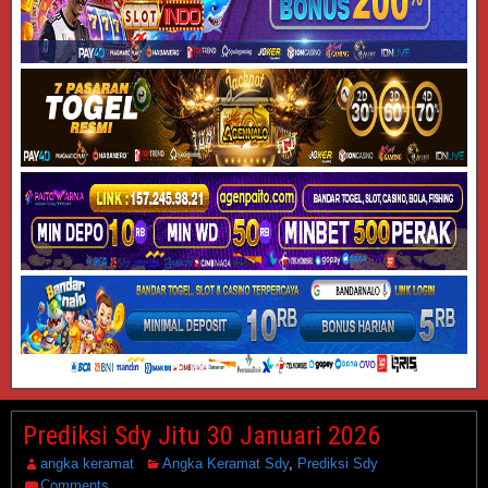
Prediksi Sdy Jitu 30 Januari 2026
angka keramat
Angka Keramat Sdy
,
Prediksi Sdy
Comments