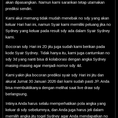
akan dipasangkan. Namun kami sarankan tetap utamakan
prediksi sendiri.
Kami akui memang tidak mudah menebak no sdy yang akan
keluar Hari hari ini, namun Syair kami memiliki peluang jika no
Sydney yang keluar pada result sdy ada dalam Syair Sydney
kami.
Bocoran sdy Hari ini 2D jitu juga sudah kami berikan pada
kode Syair Sydney. Tidak hanya itu, kami juga cantumkan no
sdy 3d yang nanti bisa di kolaborasi dengan angka Sydney
masing-masing agar menjadi nomor sdy 4d.
Kami yakin jika bocoran prediksi syair sdy Hari ini jitu dan
akurat Jumat 30 Januari 2026 dari kami sudah pasti JP. Anda
bisa membuktikanya dengan melihat saat live draw sdy
berlangsung.
Intinya Anda harus selalu memperhatikan pola angka yang
keluar di sdy sebelumnya, dan Anda juga harus jeli dalam
memilih angka jitu togel Sydney agar Anda mendapatkan no