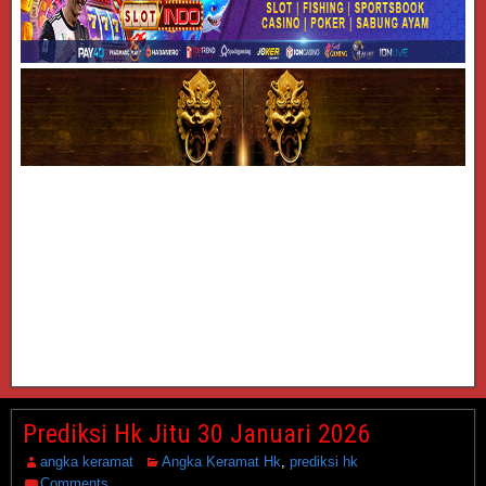
Prediksi Hk Jitu 30 Januari 2026
angka keramat
Angka Keramat Hk
,
prediksi hk
Comments