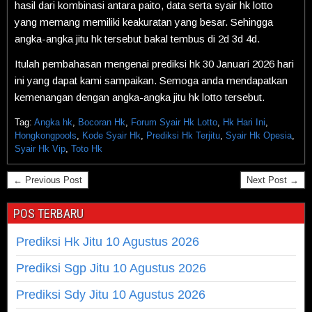
hasil dari kombinasi antara paito, data serta syair hk lotto
yang memang memiliki keakuratan yang besar. Sehingga
angka-angka jitu hk tersebut bakal tembus di 2d 3d 4d.
Itulah pembahasan mengenai prediksi hk 30 Januari 2026 hari
ini yang dapat kami sampaikan. Semoga anda mendapatkan
kemenangan dengan angka-angka jitu hk lotto tersebut.
Tag:
Angka hk
,
Bocoran Hk
,
Forum Syair Hk Lotto
,
Hk Hari Ini
,
Hongkongpools
,
Kode Syair Hk
,
Prediksi Hk Terjitu
,
Syair Hk Opesia
,
Syair Hk Vip
,
Toto Hk
← Previous Post
Next Post →
POS TERBARU
Prediksi Hk Jitu 10 Agustus 2026
Prediksi Sgp Jitu 10 Agustus 2026
Prediksi Sdy Jitu 10 Agustus 2026