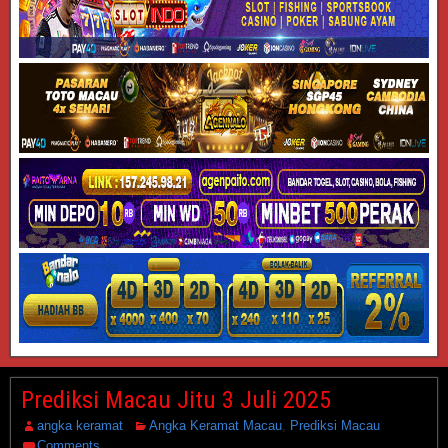
Prediksi Macau Jitu 3 Juli 2025
angka keramat
Angka Keramat Macau
,
Prediksi Macau
Comments