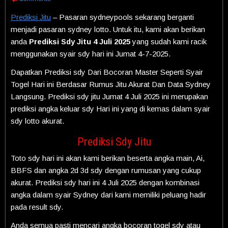
Prediksi Jitu
– Pasaran sydneypools sekarang berganti
menjadi pasaran sydney lotto. Untuk itu, kami akan berikan
anda
Prediksi Sdy Jitu 4 Juli 2025
yang sudah kami racik
menggunakan syair sdy hari ini Jumat 4-7-2025.
Dapatkan Prediksi sdy Dari Bocoran Master Seperti Syair
Togel Hari ini Berdasar Rumus Jitu Akurat Dan Data Sydney
Langsung. Prediksi sdy jitu Jumat 4 Juli 2025 ini merupakan
prediksi angka keluar sdy Hari ini yang di kemas dalam syair
sdy lotto akurat.
Prediksi Sdy Jitu
Toto sdy hari ini akan kami berikan beserta angka main, Ai,
BBFS dan angka 2d 3d sdy dengan rumusan yang cukup
akurat. Prediksi sdy hari ini 4 Juli 2025 dengan kombinasi
angka dalam syair Sydney dari kami memiliki peluang hadir
pada result sdy.
Anda semua pasti mencari angka bocoran togel sdy atau