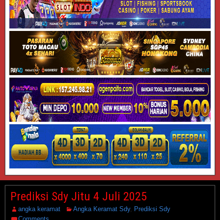
Prediksi Sdy Jitu 4 Juli 2025
angka keramat
Angka Keramat Sdy
,
Prediksi Sdy
Comments