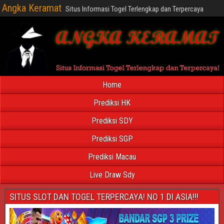
Angka Keramat
Situs Informasi Togel Terlengkap dan Terpercaya
Home
Prediksi HK
Prediksi SDY
Prediksi SGP
Prediksi Macau
Live Draw Sdy
SITUS SLOT DAN TOGEL TERPERCAYA! NO 1 DI ASIA!!!