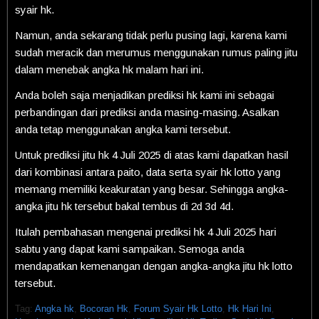
syair hk.
Namun, anda sekarang tidak perlu pusing lagi, karena kami
sudah meracik dan merumus menggunakan rumus paling jitu
dalam menebak angka hk malam hari ini.
Anda boleh saja menjadikan prediksi hk kami ini sebagai
perbandingan dari prediksi anda masing-masing. Asalkan
anda tetap menggunakan angka kami tersebut.
Untuk prediksi jitu hk 4 Juli 2025 di atas kami dapatkan hasil
dari kombinasi antara paito, data serta syair hk lotto yang
memang memiliki keakuratan yang besar. Sehingga angka-
angka jitu hk tersebut bakal tembus di 2d 3d 4d.
Itulah pembahasan mengenai prediksi hk 4 Juli 2025 hari
sabtu yang dapat kami sampaikan. Semoga anda
mendapatkan kemenangan dengan angka-angka jitu hk lotto
tersebut.
Tag:
Angka hk
,
Bocoran Hk
,
Forum Syair Hk Lotto
,
Hk Hari Ini
,